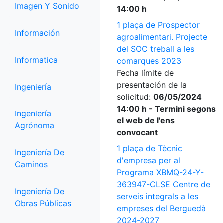
Imagen Y Sonido
14:00 h
1 plaça de Prospector
Información
agroalimentari. Projecte
del SOC treball a les
Informatica
comarques 2023
Fecha límite de
presentación de la
Ingeniería
solicitud:
06/05/2024
14:00 h - Termini segons
Ingeniería
el web de l'ens
Agrónoma
convocant
1 plaça de Tècnic
Ingeniería De
d'empresa per al
Caminos
Programa XBMQ-24-Y-
363947-CLSE Centre de
Ingeniería De
serveis integrals a les
Obras Públicas
empreses del Berguedà
2024-2027