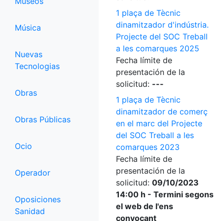
Museos
1 plaça de Tècnic
dinamitzador d'indústria.
Música
Projecte del SOC Treball
a les comarques 2025
Nuevas
Fecha límite de
Tecnologias
presentación de la
solicitud:
---
Obras
1 plaça de Tècnic
dinamitzador de comerç
Obras Públicas
en el marc del Projecte
del SOC Treball a les
Ocio
comarques 2023
Fecha límite de
presentación de la
Operador
solicitud:
09/10/2023
14:00 h - Termini segons
Oposiciones
el web de l'ens
Sanidad
convocant