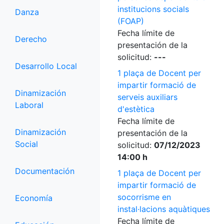
institucions socials
Danza
(FOAP)
Fecha límite de
Derecho
presentación de la
solicitud:
---
Desarrollo Local
1 plaça de Docent per
impartir formació de
Dinamización
serveis auxiliars
Laboral
d'estètica
Fecha límite de
Dinamización
presentación de la
Social
solicitud:
07/12/2023
14:00 h
Documentación
1 plaça de Docent per
impartir formació de
socorrisme en
Economía
instal·lacions aquàtiques
Fecha límite de