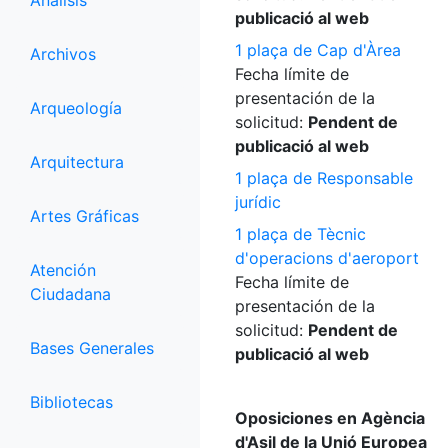
Análisis
publicació al web
1 plaça de Cap d'Àrea
Archivos
Fecha límite de
presentación de la
Arqueología
solicitud:
Pendent de
publicació al web
Arquitectura
1 plaça de Responsable
jurídic
Artes Gráficas
1 plaça de Tècnic
d'operacions d'aeroport
Atención
Fecha límite de
Ciudadana
presentación de la
solicitud:
Pendent de
Bases Generales
publicació al web
Bibliotecas
Oposiciones en Agència
d'Asil de la Unió Europea