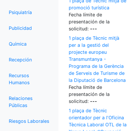
1 plaça de Tècnic mitjà de
promoció turística
Psiquiatría
Fecha límite de
presentación de la
Publicidad
solicitud:
---
1 plaça de Tècnic mitjà
Química
per a la gestió del
projecte europeu
Transmuntanya -
Recepción
Programa de la Gerència
de Serveis de Turisme de
Recursos
la Diputació de Barcelona
Humanos
Fecha límite de
presentación de la
Relaciones
solicitud:
---
Públicas
1 plaça de Tècnic
orientador per a l'Oficina
Riesgos Laborales
Tècnica Laboral OTL de la