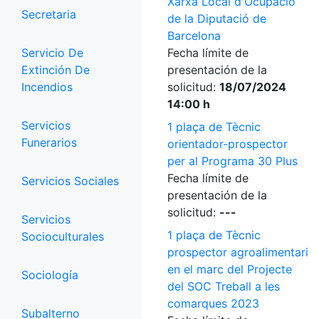
Xarxa Local d'Ocupació
Secretaria
de la Diputació de
Barcelona
Servicio De
Fecha límite de
Extinción De
presentación de la
Incendios
solicitud:
18/07/2024
14:00 h
Servicios
1 plaça de Tècnic
Funerarios
orientador-prospector
per al Programa 30 Plus
Fecha límite de
Servicios Sociales
presentación de la
solicitud:
---
Servicios
1 plaça de Tècnic
Socioculturales
prospector agroalimentari
en el marc del Projecte
Sociología
del SOC Treball a les
comarques 2023
Subalterno