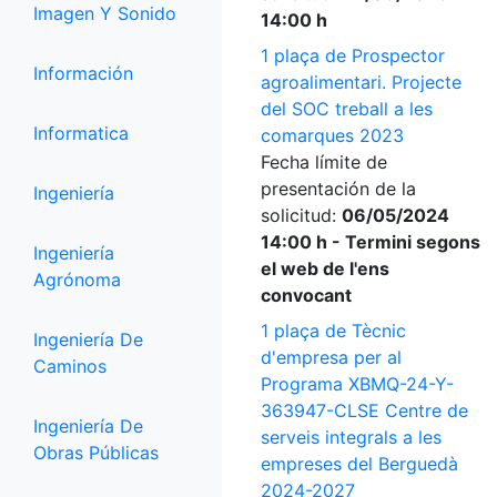
Imagen Y Sonido
14:00 h
1 plaça de Prospector
Información
agroalimentari. Projecte
del SOC treball a les
Informatica
comarques 2023
Fecha límite de
presentación de la
Ingeniería
solicitud:
06/05/2024
14:00 h - Termini segons
Ingeniería
el web de l'ens
Agrónoma
convocant
1 plaça de Tècnic
Ingeniería De
d'empresa per al
Caminos
Programa XBMQ-24-Y-
363947-CLSE Centre de
Ingeniería De
serveis integrals a les
Obras Públicas
empreses del Berguedà
2024-2027