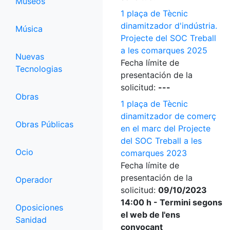
Museos
1 plaça de Tècnic
dinamitzador d'indústria.
Música
Projecte del SOC Treball
a les comarques 2025
Nuevas
Fecha límite de
Tecnologias
presentación de la
solicitud:
---
Obras
1 plaça de Tècnic
dinamitzador de comerç
Obras Públicas
en el marc del Projecte
del SOC Treball a les
Ocio
comarques 2023
Fecha límite de
presentación de la
Operador
solicitud:
09/10/2023
14:00 h - Termini segons
Oposiciones
el web de l'ens
Sanidad
convocant