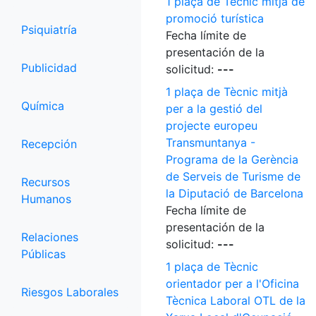
1 plaça de Tècnic mitjà de
promoció turística
Psiquiatría
Fecha límite de
presentación de la
Publicidad
solicitud:
---
1 plaça de Tècnic mitjà
Química
per a la gestió del
projecte europeu
Transmuntanya -
Recepción
Programa de la Gerència
de Serveis de Turisme de
Recursos
la Diputació de Barcelona
Humanos
Fecha límite de
presentación de la
Relaciones
solicitud:
---
Públicas
1 plaça de Tècnic
orientador per a l'Oficina
Riesgos Laborales
Tècnica Laboral OTL de la