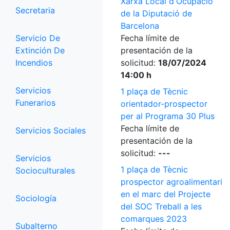
Xarxa Local d'Ocupació
Secretaria
de la Diputació de
Barcelona
Servicio De
Fecha límite de
Extinción De
presentación de la
Incendios
solicitud:
18/07/2024
14:00 h
Servicios
1 plaça de Tècnic
Funerarios
orientador-prospector
per al Programa 30 Plus
Fecha límite de
Servicios Sociales
presentación de la
solicitud:
---
Servicios
1 plaça de Tècnic
Socioculturales
prospector agroalimentari
en el marc del Projecte
Sociología
del SOC Treball a les
comarques 2023
Subalterno