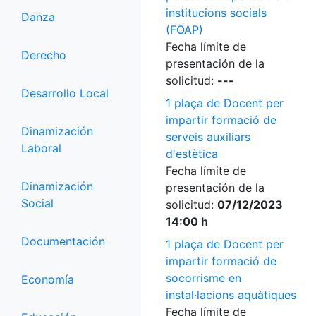
institucions socials
Danza
(FOAP)
Fecha límite de
Derecho
presentación de la
solicitud:
---
Desarrollo Local
1 plaça de Docent per
impartir formació de
Dinamización
serveis auxiliars
Laboral
d'estètica
Fecha límite de
Dinamización
presentación de la
Social
solicitud:
07/12/2023
14:00 h
Documentación
1 plaça de Docent per
impartir formació de
socorrisme en
Economía
instal·lacions aquàtiques
Fecha límite de