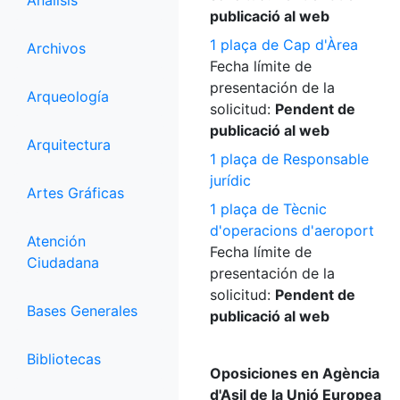
Análisis
publicació al web
1 plaça de Cap d'Àrea
Archivos
Fecha límite de
presentación de la
Arqueología
solicitud:
Pendent de
publicació al web
Arquitectura
1 plaça de Responsable
jurídic
Artes Gráficas
1 plaça de Tècnic
d'operacions d'aeroport
Atención
Fecha límite de
Ciudadana
presentación de la
solicitud:
Pendent de
Bases Generales
publicació al web
Bibliotecas
Oposiciones en Agència
d'Asil de la Unió Europea