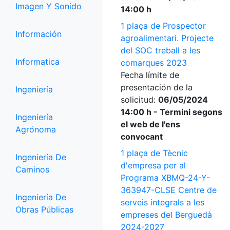
Imagen Y Sonido
14:00 h
1 plaça de Prospector
Información
agroalimentari. Projecte
del SOC treball a les
Informatica
comarques 2023
Fecha límite de
presentación de la
Ingeniería
solicitud:
06/05/2024
14:00 h - Termini segons
Ingeniería
el web de l'ens
Agrónoma
convocant
1 plaça de Tècnic
Ingeniería De
d'empresa per al
Caminos
Programa XBMQ-24-Y-
363947-CLSE Centre de
Ingeniería De
serveis integrals a les
Obras Públicas
empreses del Berguedà
2024-2027