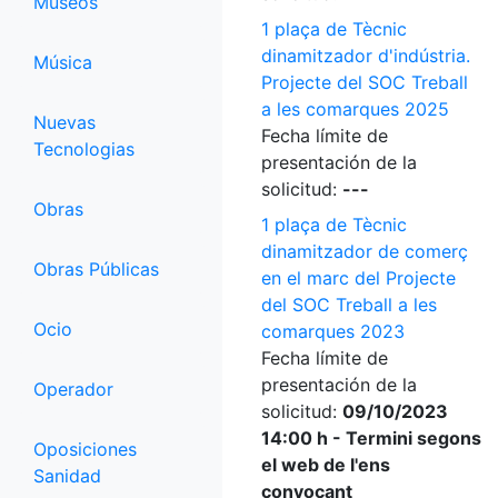
Museos
1 plaça de Tècnic
dinamitzador d'indústria.
Música
Projecte del SOC Treball
a les comarques 2025
Nuevas
Fecha límite de
Tecnologias
presentación de la
solicitud:
---
Obras
1 plaça de Tècnic
dinamitzador de comerç
Obras Públicas
en el marc del Projecte
del SOC Treball a les
Ocio
comarques 2023
Fecha límite de
presentación de la
Operador
solicitud:
09/10/2023
14:00 h - Termini segons
Oposiciones
el web de l'ens
Sanidad
convocant