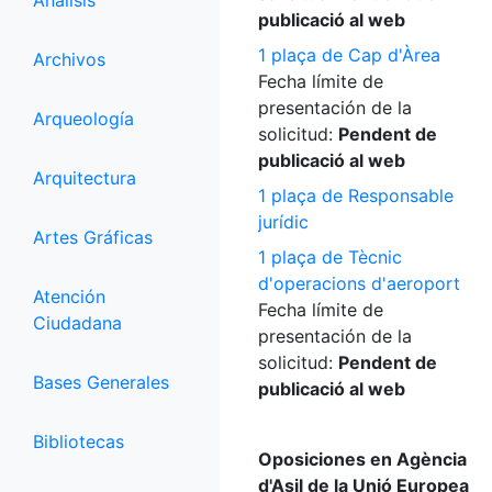
Análisis
publicació al web
1 plaça de Cap d'Àrea
Archivos
Fecha límite de
presentación de la
Arqueología
solicitud:
Pendent de
publicació al web
Arquitectura
1 plaça de Responsable
jurídic
Artes Gráficas
1 plaça de Tècnic
d'operacions d'aeroport
Atención
Fecha límite de
Ciudadana
presentación de la
solicitud:
Pendent de
Bases Generales
publicació al web
Bibliotecas
Oposiciones en Agència
d'Asil de la Unió Europea