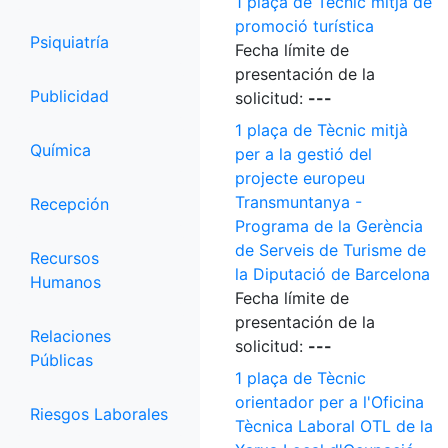
1 plaça de Tècnic mitjà de
promoció turística
Psiquiatría
Fecha límite de
presentación de la
Publicidad
solicitud:
---
1 plaça de Tècnic mitjà
Química
per a la gestió del
projecte europeu
Transmuntanya -
Recepción
Programa de la Gerència
de Serveis de Turisme de
Recursos
la Diputació de Barcelona
Humanos
Fecha límite de
presentación de la
Relaciones
solicitud:
---
Públicas
1 plaça de Tècnic
orientador per a l'Oficina
Riesgos Laborales
Tècnica Laboral OTL de la