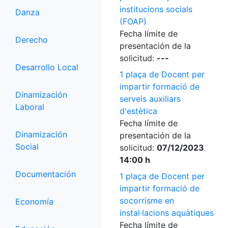
institucions socials
Danza
(FOAP)
Fecha límite de
Derecho
presentación de la
solicitud:
---
Desarrollo Local
1 plaça de Docent per
impartir formació de
Dinamización
serveis auxiliars
Laboral
d'estètica
Fecha límite de
Dinamización
presentación de la
Social
solicitud:
07/12/2023
14:00 h
Documentación
1 plaça de Docent per
impartir formació de
socorrisme en
Economía
instal·lacions aquàtiques
Fecha límite de