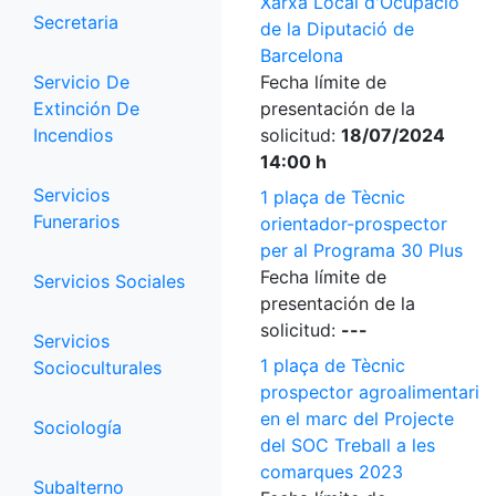
Xarxa Local d'Ocupació
Secretaria
de la Diputació de
Barcelona
Servicio De
Fecha límite de
Extinción De
presentación de la
Incendios
solicitud:
18/07/2024
14:00 h
Servicios
1 plaça de Tècnic
Funerarios
orientador-prospector
per al Programa 30 Plus
Fecha límite de
Servicios Sociales
presentación de la
solicitud:
---
Servicios
1 plaça de Tècnic
Socioculturales
prospector agroalimentari
en el marc del Projecte
Sociología
del SOC Treball a les
comarques 2023
Subalterno