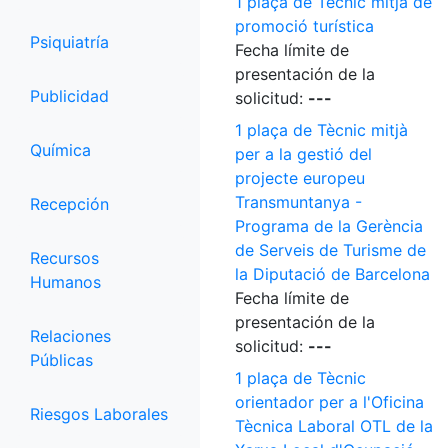
1 plaça de Tècnic mitjà de
promoció turística
Psiquiatría
Fecha límite de
presentación de la
Publicidad
solicitud:
---
1 plaça de Tècnic mitjà
Química
per a la gestió del
projecte europeu
Transmuntanya -
Recepción
Programa de la Gerència
de Serveis de Turisme de
Recursos
la Diputació de Barcelona
Humanos
Fecha límite de
presentación de la
Relaciones
solicitud:
---
Públicas
1 plaça de Tècnic
orientador per a l'Oficina
Riesgos Laborales
Tècnica Laboral OTL de la