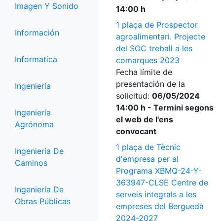
Imagen Y Sonido
14:00 h
1 plaça de Prospector
Información
agroalimentari. Projecte
del SOC treball a les
Informatica
comarques 2023
Fecha límite de
presentación de la
Ingeniería
solicitud:
06/05/2024
14:00 h - Termini segons
Ingeniería
el web de l'ens
Agrónoma
convocant
1 plaça de Tècnic
Ingeniería De
d'empresa per al
Caminos
Programa XBMQ-24-Y-
363947-CLSE Centre de
Ingeniería De
serveis integrals a les
Obras Públicas
empreses del Berguedà
2024-2027