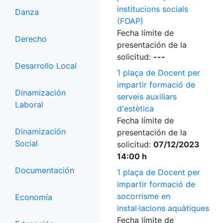
institucions socials
Danza
(FOAP)
Fecha límite de
Derecho
presentación de la
solicitud:
---
Desarrollo Local
1 plaça de Docent per
impartir formació de
Dinamización
serveis auxiliars
Laboral
d'estètica
Fecha límite de
Dinamización
presentación de la
Social
solicitud:
07/12/2023
14:00 h
Documentación
1 plaça de Docent per
impartir formació de
socorrisme en
Economía
instal·lacions aquàtiques
Fecha límite de