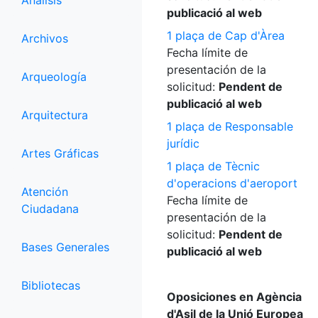
Análisis
publicació al web
1 plaça de Cap d'Àrea
Archivos
Fecha límite de
presentación de la
Arqueología
solicitud:
Pendent de
publicació al web
Arquitectura
1 plaça de Responsable
jurídic
Artes Gráficas
1 plaça de Tècnic
d'operacions d'aeroport
Atención
Fecha límite de
Ciudadana
presentación de la
solicitud:
Pendent de
Bases Generales
publicació al web
Bibliotecas
Oposiciones en Agència
d'Asil de la Unió Europea