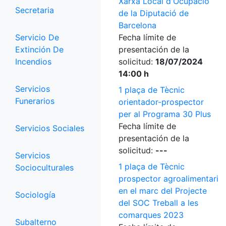
Xarxa Local d'Ocupació
Secretaria
de la Diputació de
Barcelona
Servicio De
Fecha límite de
Extinción De
presentación de la
Incendios
solicitud:
18/07/2024
14:00 h
Servicios
1 plaça de Tècnic
Funerarios
orientador-prospector
per al Programa 30 Plus
Fecha límite de
Servicios Sociales
presentación de la
solicitud:
---
Servicios
1 plaça de Tècnic
Socioculturales
prospector agroalimentari
en el marc del Projecte
Sociología
del SOC Treball a les
comarques 2023
Subalterno