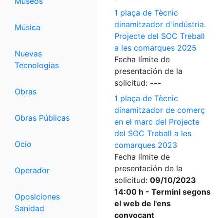
Museos
1 plaça de Tècnic
dinamitzador d'indústria.
Música
Projecte del SOC Treball
a les comarques 2025
Nuevas
Fecha límite de
Tecnologias
presentación de la
solicitud:
---
Obras
1 plaça de Tècnic
dinamitzador de comerç
Obras Públicas
en el marc del Projecte
del SOC Treball a les
Ocio
comarques 2023
Fecha límite de
presentación de la
Operador
solicitud:
09/10/2023
14:00 h - Termini segons
Oposiciones
el web de l'ens
Sanidad
convocant