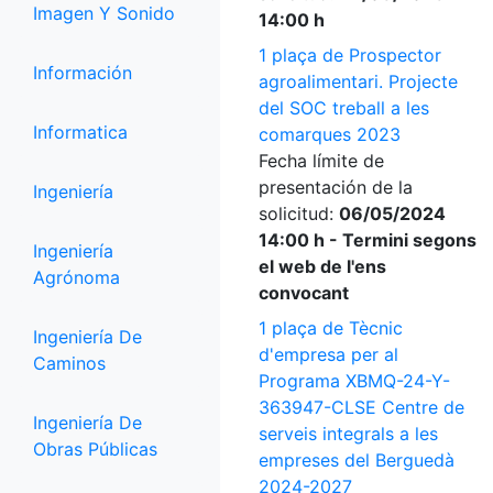
Imagen Y Sonido
14:00 h
1 plaça de Prospector
Información
agroalimentari. Projecte
del SOC treball a les
Informatica
comarques 2023
Fecha límite de
presentación de la
Ingeniería
solicitud:
06/05/2024
14:00 h - Termini segons
Ingeniería
el web de l'ens
Agrónoma
convocant
1 plaça de Tècnic
Ingeniería De
d'empresa per al
Caminos
Programa XBMQ-24-Y-
363947-CLSE Centre de
Ingeniería De
serveis integrals a les
Obras Públicas
empreses del Berguedà
2024-2027