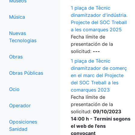
Museos
1 plaça de Tècnic
dinamitzador d'indústria.
Música
Projecte del SOC Treball
a les comarques 2025
Nuevas
Fecha límite de
Tecnologias
presentación de la
solicitud:
---
Obras
1 plaça de Tècnic
dinamitzador de comerç
Obras Públicas
en el marc del Projecte
del SOC Treball a les
Ocio
comarques 2023
Fecha límite de
presentación de la
Operador
solicitud:
09/10/2023
14:00 h - Termini segons
Oposiciones
el web de l'ens
Sanidad
convocant