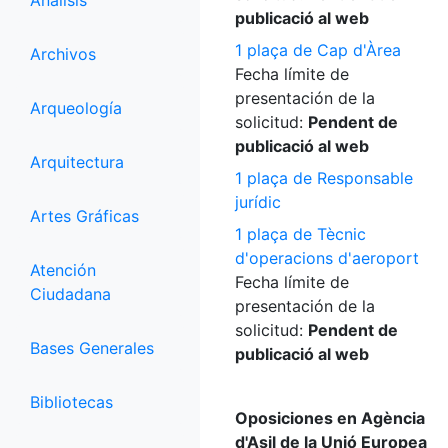
Análisis
publicació al web
1 plaça de Cap d'Àrea
Archivos
Fecha límite de
presentación de la
Arqueología
solicitud:
Pendent de
publicació al web
Arquitectura
1 plaça de Responsable
jurídic
Artes Gráficas
1 plaça de Tècnic
d'operacions d'aeroport
Atención
Fecha límite de
Ciudadana
presentación de la
solicitud:
Pendent de
Bases Generales
publicació al web
Bibliotecas
Oposiciones en Agència
d'Asil de la Unió Europea