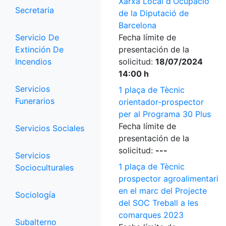
Xarxa Local d'Ocupació
Secretaria
de la Diputació de
Barcelona
Servicio De
Fecha límite de
Extinción De
presentación de la
Incendios
solicitud:
18/07/2024
14:00 h
Servicios
1 plaça de Tècnic
Funerarios
orientador-prospector
per al Programa 30 Plus
Fecha límite de
Servicios Sociales
presentación de la
solicitud:
---
Servicios
1 plaça de Tècnic
Socioculturales
prospector agroalimentari
en el marc del Projecte
Sociología
del SOC Treball a les
comarques 2023
Subalterno