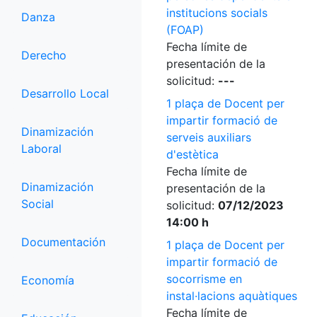
institucions socials
Danza
(FOAP)
Fecha límite de
Derecho
presentación de la
solicitud:
---
Desarrollo Local
1 plaça de Docent per
impartir formació de
Dinamización
serveis auxiliars
Laboral
d'estètica
Fecha límite de
Dinamización
presentación de la
Social
solicitud:
07/12/2023
14:00 h
Documentación
1 plaça de Docent per
impartir formació de
socorrisme en
Economía
instal·lacions aquàtiques
Fecha límite de