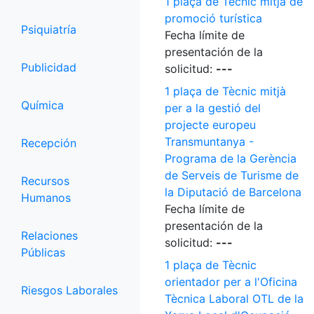
1 plaça de Tècnic mitjà de
promoció turística
Psiquiatría
Fecha límite de
presentación de la
Publicidad
solicitud:
---
1 plaça de Tècnic mitjà
Química
per a la gestió del
projecte europeu
Transmuntanya -
Recepción
Programa de la Gerència
de Serveis de Turisme de
Recursos
la Diputació de Barcelona
Humanos
Fecha límite de
presentación de la
Relaciones
solicitud:
---
Públicas
1 plaça de Tècnic
orientador per a l'Oficina
Riesgos Laborales
Tècnica Laboral OTL de la