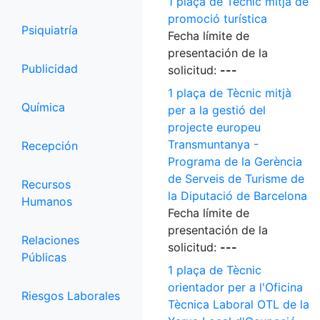
1 plaça de Tècnic mitjà de
promoció turística
Psiquiatría
Fecha límite de
presentación de la
Publicidad
solicitud:
---
1 plaça de Tècnic mitjà
Química
per a la gestió del
projecte europeu
Transmuntanya -
Recepción
Programa de la Gerència
de Serveis de Turisme de
Recursos
la Diputació de Barcelona
Humanos
Fecha límite de
presentación de la
Relaciones
solicitud:
---
Públicas
1 plaça de Tècnic
orientador per a l'Oficina
Riesgos Laborales
Tècnica Laboral OTL de la