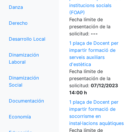
institucions socials
Danza
(FOAP)
Fecha límite de
Derecho
presentación de la
solicitud:
---
Desarrollo Local
1 plaça de Docent per
impartir formació de
Dinamización
serveis auxiliars
Laboral
d'estètica
Fecha límite de
Dinamización
presentación de la
Social
solicitud:
07/12/2023
14:00 h
Documentación
1 plaça de Docent per
impartir formació de
socorrisme en
Economía
instal·lacions aquàtiques
Fecha límite de