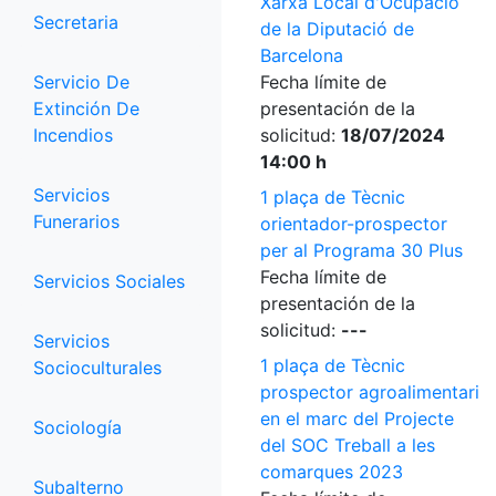
Xarxa Local d'Ocupació
Secretaria
de la Diputació de
Barcelona
Servicio De
Fecha límite de
Extinción De
presentación de la
Incendios
solicitud:
18/07/2024
14:00 h
Servicios
1 plaça de Tècnic
Funerarios
orientador-prospector
per al Programa 30 Plus
Fecha límite de
Servicios Sociales
presentación de la
solicitud:
---
Servicios
1 plaça de Tècnic
Socioculturales
prospector agroalimentari
en el marc del Projecte
Sociología
del SOC Treball a les
comarques 2023
Subalterno