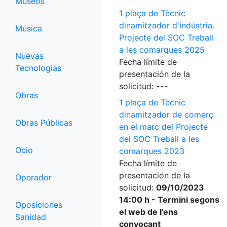
Museos
1 plaça de Tècnic
dinamitzador d'indústria.
Música
Projecte del SOC Treball
a les comarques 2025
Nuevas
Fecha límite de
Tecnologias
presentación de la
solicitud:
---
Obras
1 plaça de Tècnic
dinamitzador de comerç
Obras Públicas
en el marc del Projecte
del SOC Treball a les
Ocio
comarques 2023
Fecha límite de
presentación de la
Operador
solicitud:
09/10/2023
14:00 h - Termini segons
Oposiciones
el web de l'ens
Sanidad
convocant