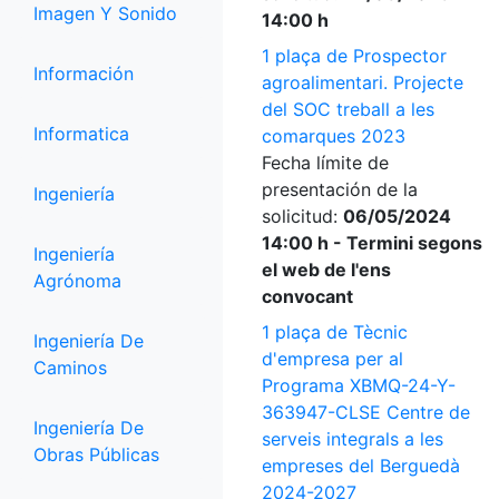
Imagen Y Sonido
14:00 h
1 plaça de Prospector
Información
agroalimentari. Projecte
del SOC treball a les
Informatica
comarques 2023
Fecha límite de
presentación de la
Ingeniería
solicitud:
06/05/2024
14:00 h - Termini segons
Ingeniería
el web de l'ens
Agrónoma
convocant
1 plaça de Tècnic
Ingeniería De
d'empresa per al
Caminos
Programa XBMQ-24-Y-
363947-CLSE Centre de
Ingeniería De
serveis integrals a les
Obras Públicas
empreses del Berguedà
2024-2027