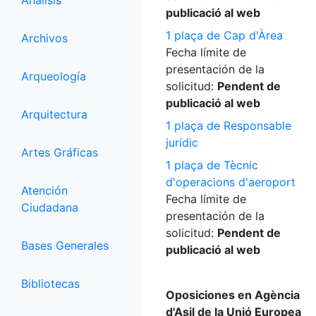
Análisis
publicació al web
1 plaça de Cap d'Àrea
Archivos
Fecha límite de
presentación de la
Arqueología
solicitud:
Pendent de
publicació al web
Arquitectura
1 plaça de Responsable
jurídic
Artes Gráficas
1 plaça de Tècnic
d'operacions d'aeroport
Atención
Fecha límite de
Ciudadana
presentación de la
solicitud:
Pendent de
Bases Generales
publicació al web
Bibliotecas
Oposiciones en Agència
d'Asil de la Unió Europea