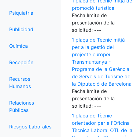
1 plaça de Tècnic mitjà de
promoció turística
Psiquiatría
Fecha límite de
presentación de la
Publicidad
solicitud:
---
1 plaça de Tècnic mitjà
Química
per a la gestió del
projecte europeu
Transmuntanya -
Recepción
Programa de la Gerència
de Serveis de Turisme de
Recursos
la Diputació de Barcelona
Humanos
Fecha límite de
presentación de la
Relaciones
solicitud:
---
Públicas
1 plaça de Tècnic
orientador per a l'Oficina
Riesgos Laborales
Tècnica Laboral OTL de la