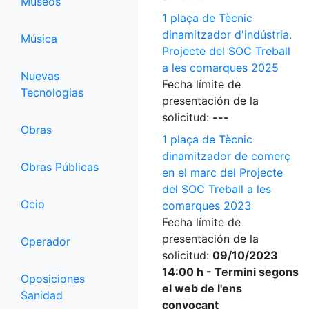
Museos
1 plaça de Tècnic
dinamitzador d'indústria.
Música
Projecte del SOC Treball
a les comarques 2025
Nuevas
Fecha límite de
Tecnologias
presentación de la
solicitud:
---
Obras
1 plaça de Tècnic
dinamitzador de comerç
Obras Públicas
en el marc del Projecte
del SOC Treball a les
Ocio
comarques 2023
Fecha límite de
presentación de la
Operador
solicitud:
09/10/2023
14:00 h - Termini segons
Oposiciones
el web de l'ens
Sanidad
convocant