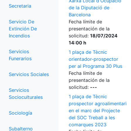
Xarxa Local d'Ocupació
Secretaria
de la Diputació de
Barcelona
Servicio De
Fecha límite de
Extinción De
presentación de la
Incendios
solicitud:
18/07/2024
14:00 h
Servicios
1 plaça de Tècnic
Funerarios
orientador-prospector
per al Programa 30 Plus
Fecha límite de
Servicios Sociales
presentación de la
solicitud:
---
Servicios
1 plaça de Tècnic
Socioculturales
prospector agroalimentari
en el marc del Projecte
Sociología
del SOC Treball a les
comarques 2023
Subalterno