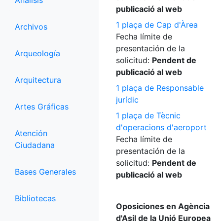
Análisis
publicació al web
1 plaça de Cap d'Àrea
Archivos
Fecha límite de
presentación de la
Arqueología
solicitud:
Pendent de
publicació al web
Arquitectura
1 plaça de Responsable
jurídic
Artes Gráficas
1 plaça de Tècnic
d'operacions d'aeroport
Atención
Fecha límite de
Ciudadana
presentación de la
solicitud:
Pendent de
Bases Generales
publicació al web
Bibliotecas
Oposiciones en Agència
d'Asil de la Unió Europea