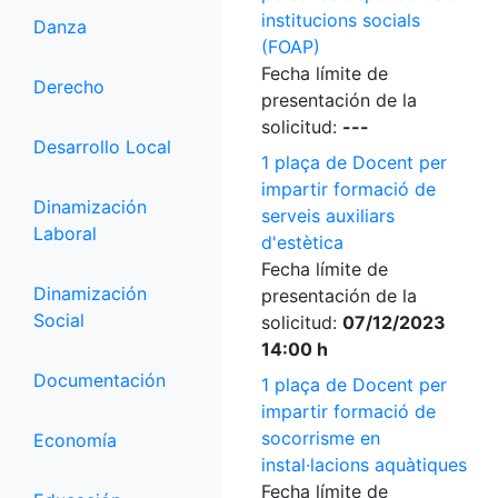
institucions socials
Danza
(FOAP)
Fecha límite de
Derecho
presentación de la
solicitud:
---
Desarrollo Local
1 plaça de Docent per
impartir formació de
Dinamización
serveis auxiliars
Laboral
d'estètica
Fecha límite de
Dinamización
presentación de la
Social
solicitud:
07/12/2023
14:00 h
Documentación
1 plaça de Docent per
impartir formació de
socorrisme en
Economía
instal·lacions aquàtiques
Fecha límite de