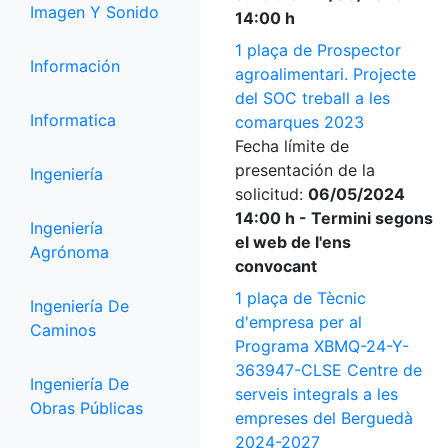
Imagen Y Sonido
14:00 h
1 plaça de Prospector
Información
agroalimentari. Projecte
del SOC treball a les
Informatica
comarques 2023
Fecha límite de
presentación de la
Ingeniería
solicitud:
06/05/2024
14:00 h - Termini segons
Ingeniería
el web de l'ens
Agrónoma
convocant
1 plaça de Tècnic
Ingeniería De
d'empresa per al
Caminos
Programa XBMQ-24-Y-
363947-CLSE Centre de
Ingeniería De
serveis integrals a les
Obras Públicas
empreses del Berguedà
2024-2027