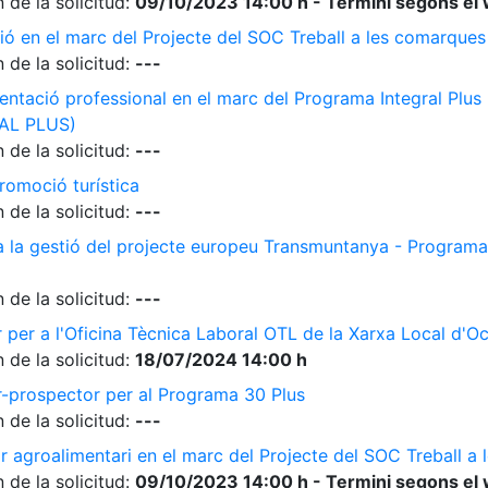
 de la solicitud:
09/10/2023 14:00 h - Termini segons el 
ió en el marc del Projecte del SOC Treball a les comarque
 de la solicitud:
---
ientació professional en el marc del Programa Integral Plus
AL PLUS)
 de la solicitud:
---
romoció turística
 de la solicitud:
---
 a la gestió del projecte europeu Transmuntanya - Programa
 de la solicitud:
---
r per a l'Oficina Tècnica Laboral OTL de la Xarxa Local d'O
 de la solicitud:
18/07/2024 14:00 h
r-prospector per al Programa 30 Plus
 de la solicitud:
---
r agroalimentari en el marc del Projecte del SOC Treball 
 de la solicitud:
09/10/2023 14:00 h - Termini segons el 