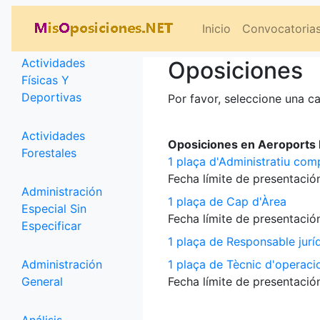
Categorías
Inicio
Convocatoria
Actividades
Oposiciones
Físicas Y
Deportivas
Por favor, seleccione una ca
Actividades
Oposiciones en Aeroports P
Forestales
1 plaça d'Administratiu com
Fecha límite de presentación
Administración
1 plaça de Cap d'Àrea
Especial Sin
Fecha límite de presentación
Especificar
1 plaça de Responsable jurí
Administración
1 plaça de Tècnic d'operaci
General
Fecha límite de presentación