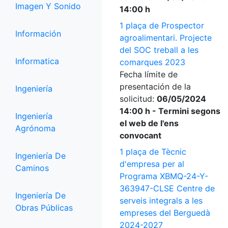
Imagen Y Sonido
14:00 h
1 plaça de Prospector
Información
agroalimentari. Projecte
del SOC treball a les
Informatica
comarques 2023
Fecha límite de
presentación de la
Ingeniería
solicitud:
06/05/2024
14:00 h - Termini segons
Ingeniería
el web de l'ens
Agrónoma
convocant
1 plaça de Tècnic
Ingeniería De
d'empresa per al
Caminos
Programa XBMQ-24-Y-
363947-CLSE Centre de
Ingeniería De
serveis integrals a les
Obras Públicas
empreses del Berguedà
2024-2027