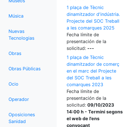
Museos
1 plaça de Tècnic
dinamitzador d'indústria.
Música
Projecte del SOC Treball
a les comarques 2025
Nuevas
Fecha límite de
Tecnologias
presentación de la
solicitud:
---
Obras
1 plaça de Tècnic
dinamitzador de comerç
Obras Públicas
en el marc del Projecte
del SOC Treball a les
Ocio
comarques 2023
Fecha límite de
presentación de la
Operador
solicitud:
09/10/2023
14:00 h - Termini segons
Oposiciones
el web de l'ens
Sanidad
convocant