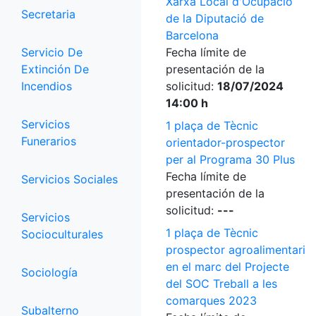
Xarxa Local d'Ocupació
Secretaria
de la Diputació de
Barcelona
Servicio De
Fecha límite de
Extinción De
presentación de la
Incendios
solicitud:
18/07/2024
14:00 h
Servicios
1 plaça de Tècnic
Funerarios
orientador-prospector
per al Programa 30 Plus
Fecha límite de
Servicios Sociales
presentación de la
solicitud:
---
Servicios
1 plaça de Tècnic
Socioculturales
prospector agroalimentari
en el marc del Projecte
Sociología
del SOC Treball a les
comarques 2023
Subalterno