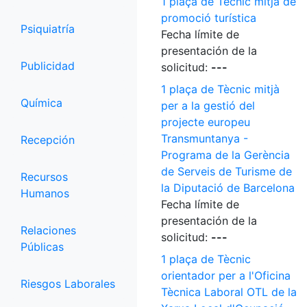
1 plaça de Tècnic mitjà de
promoció turística
Psiquiatría
Fecha límite de
presentación de la
Publicidad
solicitud:
---
1 plaça de Tècnic mitjà
Química
per a la gestió del
projecte europeu
Transmuntanya -
Recepción
Programa de la Gerència
de Serveis de Turisme de
Recursos
la Diputació de Barcelona
Humanos
Fecha límite de
presentación de la
Relaciones
solicitud:
---
Públicas
1 plaça de Tècnic
orientador per a l'Oficina
Riesgos Laborales
Tècnica Laboral OTL de la