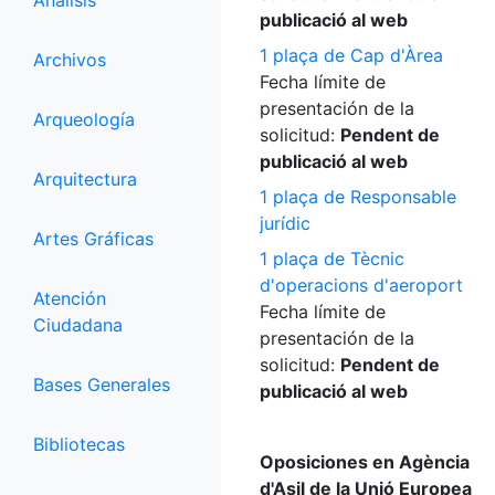
Análisis
publicació al web
1 plaça de Cap d'Àrea
Archivos
Fecha límite de
presentación de la
Arqueología
solicitud:
Pendent de
publicació al web
Arquitectura
1 plaça de Responsable
jurídic
Artes Gráficas
1 plaça de Tècnic
d'operacions d'aeroport
Atención
Fecha límite de
Ciudadana
presentación de la
solicitud:
Pendent de
Bases Generales
publicació al web
Bibliotecas
Oposiciones en Agència
d'Asil de la Unió Europea