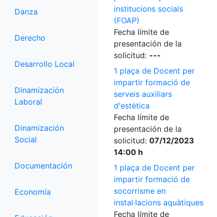
institucions socials
Danza
(FOAP)
Fecha límite de
Derecho
presentación de la
solicitud:
---
Desarrollo Local
1 plaça de Docent per
impartir formació de
Dinamización
serveis auxiliars
Laboral
d'estètica
Fecha límite de
Dinamización
presentación de la
Social
solicitud:
07/12/2023
14:00 h
Documentación
1 plaça de Docent per
impartir formació de
socorrisme en
Economía
instal·lacions aquàtiques
Fecha límite de