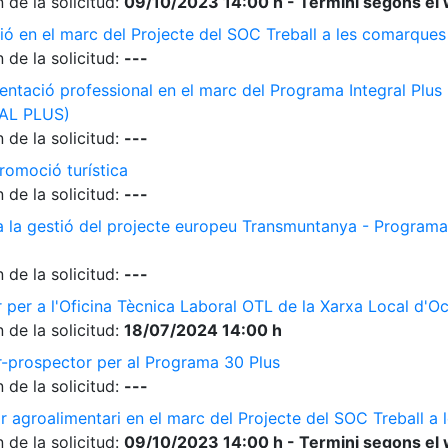
 de la solicitud:
09/10/2023 14:00 h - Termini segons el 
ió en el marc del Projecte del SOC Treball a les comarque
 de la solicitud:
---
ientació professional en el marc del Programa Integral Plus
AL PLUS)
 de la solicitud:
---
romoció turística
 de la solicitud:
---
 a la gestió del projecte europeu Transmuntanya - Programa
 de la solicitud:
---
r per a l'Oficina Tècnica Laboral OTL de la Xarxa Local d'O
 de la solicitud:
18/07/2024 14:00 h
r-prospector per al Programa 30 Plus
 de la solicitud:
---
r agroalimentari en el marc del Projecte del SOC Treball 
 de la solicitud:
09/10/2023 14:00 h - Termini segons el 