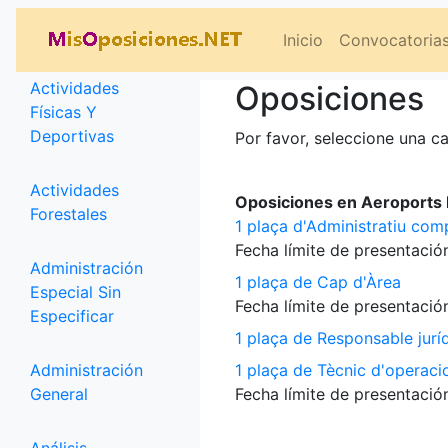
Categorías
Inicio
Convocatoria
Actividades
Oposiciones
Físicas Y
Deportivas
Por favor, seleccione una ca
Actividades
Oposiciones en Aeroports P
Forestales
1 plaça d'Administratiu com
Fecha límite de presentación
Administración
1 plaça de Cap d'Àrea
Especial Sin
Fecha límite de presentación
Especificar
1 plaça de Responsable jurí
Administración
1 plaça de Tècnic d'operaci
General
Fecha límite de presentación