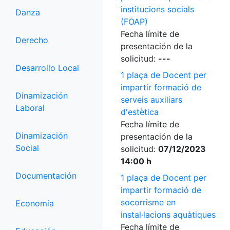
institucions socials
Danza
(FOAP)
Fecha límite de
Derecho
presentación de la
solicitud:
---
Desarrollo Local
1 plaça de Docent per
impartir formació de
Dinamización
serveis auxiliars
Laboral
d'estètica
Fecha límite de
Dinamización
presentación de la
Social
solicitud:
07/12/2023
14:00 h
Documentación
1 plaça de Docent per
impartir formació de
socorrisme en
Economía
instal·lacions aquàtiques
Fecha límite de