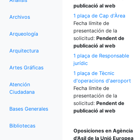
Análisis
publicació al web
1 plaça de Cap d'Àrea
Archivos
Fecha límite de
presentación de la
Arqueología
solicitud:
Pendent de
publicació al web
Arquitectura
1 plaça de Responsable
jurídic
Artes Gráficas
1 plaça de Tècnic
d'operacions d'aeroport
Atención
Fecha límite de
Ciudadana
presentación de la
solicitud:
Pendent de
Bases Generales
publicació al web
Bibliotecas
Oposiciones en Agència
d'Asil de la Unió Europea