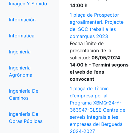
Imagen Y Sonido
14:00 h
1 plaça de Prospector
Información
agroalimentari. Projecte
del SOC treball a les
Informatica
comarques 2023
Fecha límite de
presentación de la
Ingeniería
solicitud:
06/05/2024
14:00 h - Termini segons
Ingeniería
el web de l'ens
Agrónoma
convocant
1 plaça de Tècnic
Ingeniería De
d'empresa per al
Caminos
Programa XBMQ-24-Y-
363947-CLSE Centre de
Ingeniería De
serveis integrals a les
Obras Públicas
empreses del Berguedà
2024-2027