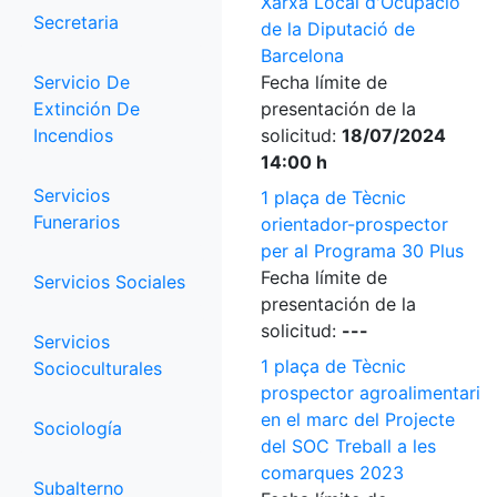
Xarxa Local d'Ocupació
Secretaria
de la Diputació de
Barcelona
Servicio De
Fecha límite de
Extinción De
presentación de la
Incendios
solicitud:
18/07/2024
14:00 h
Servicios
1 plaça de Tècnic
Funerarios
orientador-prospector
per al Programa 30 Plus
Fecha límite de
Servicios Sociales
presentación de la
solicitud:
---
Servicios
1 plaça de Tècnic
Socioculturales
prospector agroalimentari
en el marc del Projecte
Sociología
del SOC Treball a les
comarques 2023
Subalterno