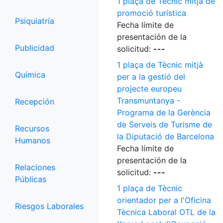
1 plaça de Tècnic mitjà de
promoció turística
Psiquiatría
Fecha límite de
presentación de la
Publicidad
solicitud:
---
1 plaça de Tècnic mitjà
Química
per a la gestió del
projecte europeu
Transmuntanya -
Recepción
Programa de la Gerència
de Serveis de Turisme de
Recursos
la Diputació de Barcelona
Humanos
Fecha límite de
presentación de la
Relaciones
solicitud:
---
Públicas
1 plaça de Tècnic
orientador per a l'Oficina
Riesgos Laborales
Tècnica Laboral OTL de la