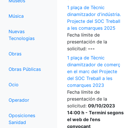
Museos
1 plaça de Tècnic
dinamitzador d'indústria.
Música
Projecte del SOC Treball
a les comarques 2025
Nuevas
Fecha límite de
Tecnologias
presentación de la
solicitud:
---
Obras
1 plaça de Tècnic
dinamitzador de comerç
Obras Públicas
en el marc del Projecte
del SOC Treball a les
Ocio
comarques 2023
Fecha límite de
presentación de la
Operador
solicitud:
09/10/2023
14:00 h - Termini segons
Oposiciones
el web de l'ens
Sanidad
convocant