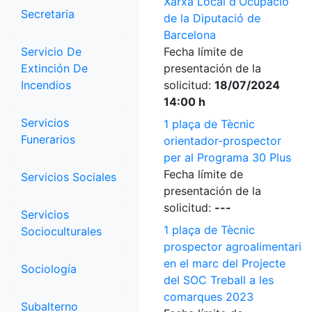
Xarxa Local d'Ocupació
Secretaria
de la Diputació de
Barcelona
Servicio De
Fecha límite de
Extinción De
presentación de la
Incendios
solicitud:
18/07/2024
14:00 h
Servicios
1 plaça de Tècnic
Funerarios
orientador-prospector
per al Programa 30 Plus
Fecha límite de
Servicios Sociales
presentación de la
solicitud:
---
Servicios
1 plaça de Tècnic
Socioculturales
prospector agroalimentari
en el marc del Projecte
Sociología
del SOC Treball a les
comarques 2023
Subalterno