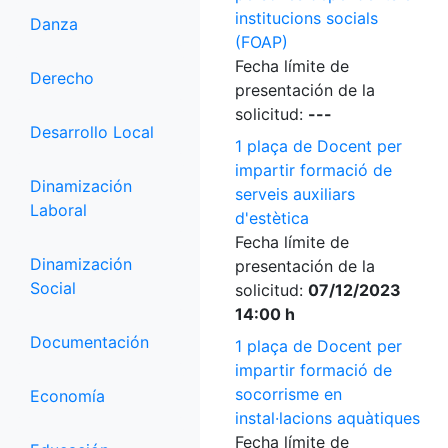
institucions socials
Danza
(FOAP)
Fecha límite de
Derecho
presentación de la
solicitud:
---
Desarrollo Local
1 plaça de Docent per
impartir formació de
Dinamización
serveis auxiliars
Laboral
d'estètica
Fecha límite de
Dinamización
presentación de la
Social
solicitud:
07/12/2023
14:00 h
Documentación
1 plaça de Docent per
impartir formació de
socorrisme en
Economía
instal·lacions aquàtiques
Fecha límite de