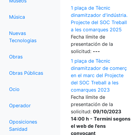
Museos
1 plaça de Tècnic
dinamitzador d'indústria.
Música
Projecte del SOC Treball
a les comarques 2025
Nuevas
Fecha límite de
Tecnologias
presentación de la
solicitud:
---
Obras
1 plaça de Tècnic
dinamitzador de comerç
Obras Públicas
en el marc del Projecte
del SOC Treball a les
Ocio
comarques 2023
Fecha límite de
presentación de la
Operador
solicitud:
09/10/2023
14:00 h - Termini segons
Oposiciones
el web de l'ens
Sanidad
convocant