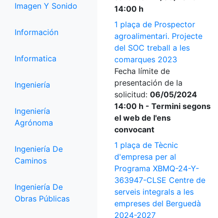
Imagen Y Sonido
14:00 h
1 plaça de Prospector
Información
agroalimentari. Projecte
del SOC treball a les
Informatica
comarques 2023
Fecha límite de
presentación de la
Ingeniería
solicitud:
06/05/2024
14:00 h - Termini segons
Ingeniería
el web de l'ens
Agrónoma
convocant
1 plaça de Tècnic
Ingeniería De
d'empresa per al
Caminos
Programa XBMQ-24-Y-
363947-CLSE Centre de
Ingeniería De
serveis integrals a les
Obras Públicas
empreses del Berguedà
2024-2027