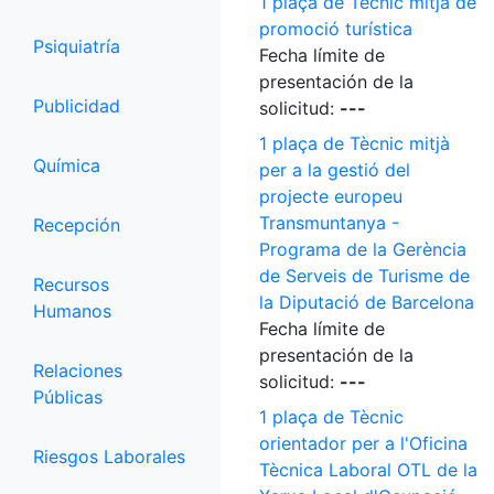
1 plaça de Tècnic mitjà de
promoció turística
Psiquiatría
Fecha límite de
presentación de la
Publicidad
solicitud:
---
1 plaça de Tècnic mitjà
Química
per a la gestió del
projecte europeu
Transmuntanya -
Recepción
Programa de la Gerència
de Serveis de Turisme de
Recursos
la Diputació de Barcelona
Humanos
Fecha límite de
presentación de la
Relaciones
solicitud:
---
Públicas
1 plaça de Tècnic
orientador per a l'Oficina
Riesgos Laborales
Tècnica Laboral OTL de la