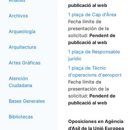
Análisis
publicació al web
1 plaça de Cap d'Àrea
Archivos
Fecha límite de
presentación de la
Arqueología
solicitud:
Pendent de
publicació al web
Arquitectura
1 plaça de Responsable
jurídic
Artes Gráficas
1 plaça de Tècnic
d'operacions d'aeroport
Atención
Fecha límite de
Ciudadana
presentación de la
solicitud:
Pendent de
Bases Generales
publicació al web
Bibliotecas
Oposiciones en Agència
d'Asil de la Unió Europea