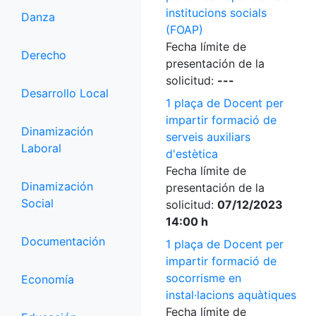
institucions socials
Danza
(FOAP)
Fecha límite de
Derecho
presentación de la
solicitud:
---
Desarrollo Local
1 plaça de Docent per
impartir formació de
Dinamización
serveis auxiliars
Laboral
d'estètica
Fecha límite de
Dinamización
presentación de la
Social
solicitud:
07/12/2023
14:00 h
Documentación
1 plaça de Docent per
impartir formació de
socorrisme en
Economía
instal·lacions aquàtiques
Fecha límite de