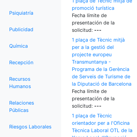
1 plaça de Tècnic mitjà de
promoció turística
Psiquiatría
Fecha límite de
presentación de la
Publicidad
solicitud:
---
1 plaça de Tècnic mitjà
Química
per a la gestió del
projecte europeu
Transmuntanya -
Recepción
Programa de la Gerència
de Serveis de Turisme de
Recursos
la Diputació de Barcelona
Humanos
Fecha límite de
presentación de la
Relaciones
solicitud:
---
Públicas
1 plaça de Tècnic
orientador per a l'Oficina
Riesgos Laborales
Tècnica Laboral OTL de la