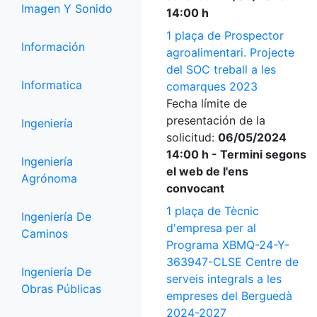
Imagen Y Sonido
14:00 h
1 plaça de Prospector
Información
agroalimentari. Projecte
del SOC treball a les
Informatica
comarques 2023
Fecha límite de
presentación de la
Ingeniería
solicitud:
06/05/2024
14:00 h - Termini segons
Ingeniería
el web de l'ens
Agrónoma
convocant
1 plaça de Tècnic
Ingeniería De
d'empresa per al
Caminos
Programa XBMQ-24-Y-
363947-CLSE Centre de
Ingeniería De
serveis integrals a les
Obras Públicas
empreses del Berguedà
2024-2027