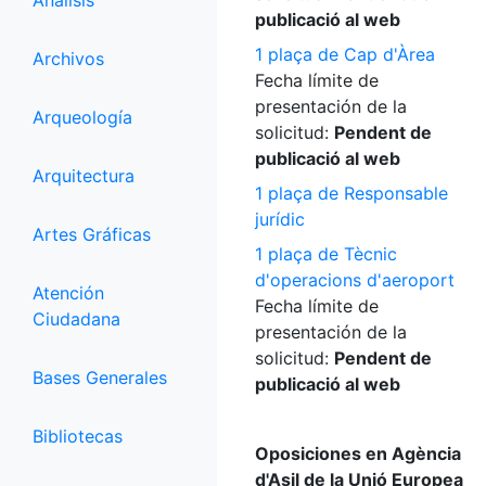
Análisis
publicació al web
1 plaça de Cap d'Àrea
Archivos
Fecha límite de
presentación de la
Arqueología
solicitud:
Pendent de
publicació al web
Arquitectura
1 plaça de Responsable
jurídic
Artes Gráficas
1 plaça de Tècnic
d'operacions d'aeroport
Atención
Fecha límite de
Ciudadana
presentación de la
solicitud:
Pendent de
Bases Generales
publicació al web
Bibliotecas
Oposiciones en Agència
d'Asil de la Unió Europea