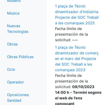
Museos
1 plaça de Tècnic
dinamitzador d'indústria.
Música
Projecte del SOC Treball
a les comarques 2025
Nuevas
Fecha límite de
Tecnologias
presentación de la
solicitud:
---
Obras
1 plaça de Tècnic
dinamitzador de comerç
Obras Públicas
en el marc del Projecte
del SOC Treball a les
Ocio
comarques 2023
Fecha límite de
presentación de la
Operador
solicitud:
09/10/2023
14:00 h - Termini segons
Oposiciones
el web de l'ens
Sanidad
convocant