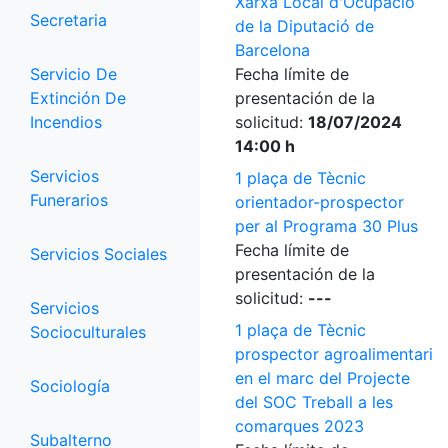
Xarxa Local d'Ocupació
Secretaria
de la Diputació de
Barcelona
Servicio De
Fecha límite de
Extinción De
presentación de la
Incendios
solicitud:
18/07/2024
14:00 h
Servicios
1 plaça de Tècnic
Funerarios
orientador-prospector
per al Programa 30 Plus
Fecha límite de
Servicios Sociales
presentación de la
solicitud:
---
Servicios
1 plaça de Tècnic
Socioculturales
prospector agroalimentari
en el marc del Projecte
Sociología
del SOC Treball a les
comarques 2023
Subalterno