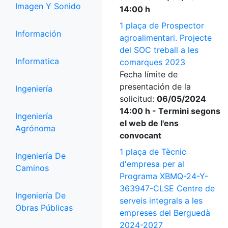
Imagen Y Sonido
14:00 h
1 plaça de Prospector
Información
agroalimentari. Projecte
del SOC treball a les
Informatica
comarques 2023
Fecha límite de
presentación de la
Ingeniería
solicitud:
06/05/2024
14:00 h - Termini segons
Ingeniería
el web de l'ens
Agrónoma
convocant
1 plaça de Tècnic
Ingeniería De
d'empresa per al
Caminos
Programa XBMQ-24-Y-
363947-CLSE Centre de
Ingeniería De
serveis integrals a les
Obras Públicas
empreses del Berguedà
2024-2027