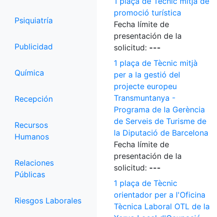
1 plaça de Tècnic mitjà de
promoció turística
Psiquiatría
Fecha límite de
presentación de la
Publicidad
solicitud:
---
1 plaça de Tècnic mitjà
Química
per a la gestió del
projecte europeu
Transmuntanya -
Recepción
Programa de la Gerència
de Serveis de Turisme de
Recursos
la Diputació de Barcelona
Humanos
Fecha límite de
presentación de la
Relaciones
solicitud:
---
Públicas
1 plaça de Tècnic
orientador per a l'Oficina
Riesgos Laborales
Tècnica Laboral OTL de la