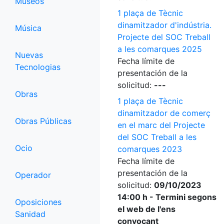
Museos
1 plaça de Tècnic
dinamitzador d'indústria.
Música
Projecte del SOC Treball
a les comarques 2025
Nuevas
Fecha límite de
Tecnologias
presentación de la
solicitud:
---
Obras
1 plaça de Tècnic
dinamitzador de comerç
Obras Públicas
en el marc del Projecte
del SOC Treball a les
Ocio
comarques 2023
Fecha límite de
presentación de la
Operador
solicitud:
09/10/2023
14:00 h - Termini segons
Oposiciones
el web de l'ens
Sanidad
convocant