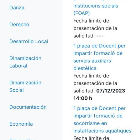
institucions socials
Danza
(FOAP)
Fecha límite de
Derecho
presentación de la
solicitud:
---
Desarrollo Local
1 plaça de Docent per
impartir formació de
Dinamización
serveis auxiliars
Laboral
d'estètica
Fecha límite de
Dinamización
presentación de la
Social
solicitud:
07/12/2023
14:00 h
Documentación
1 plaça de Docent per
impartir formació de
socorrisme en
Economía
instal·lacions aquàtiques
Fecha límite de