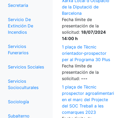
Xarxa Local d'Ocupació
Secretaria
de la Diputació de
Barcelona
Servicio De
Fecha límite de
Extinción De
presentación de la
Incendios
solicitud:
18/07/2024
14:00 h
Servicios
1 plaça de Tècnic
Funerarios
orientador-prospector
per al Programa 30 Plus
Fecha límite de
Servicios Sociales
presentación de la
solicitud:
---
Servicios
1 plaça de Tècnic
Socioculturales
prospector agroalimentari
en el marc del Projecte
Sociología
del SOC Treball a les
comarques 2023
Subalterno