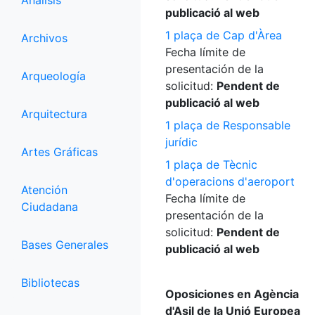
Análisis
publicació al web
1 plaça de Cap d'Àrea
Archivos
Fecha límite de
presentación de la
Arqueología
solicitud:
Pendent de
publicació al web
Arquitectura
1 plaça de Responsable
jurídic
Artes Gráficas
1 plaça de Tècnic
d'operacions d'aeroport
Atención
Fecha límite de
Ciudadana
presentación de la
solicitud:
Pendent de
Bases Generales
publicació al web
Bibliotecas
Oposiciones en Agència
d'Asil de la Unió Europea