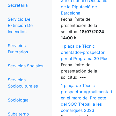
Xarxa Local d'Ocupació
Secretaria
de la Diputació de
Barcelona
Servicio De
Fecha límite de
Extinción De
presentación de la
Incendios
solicitud:
18/07/2024
14:00 h
Servicios
1 plaça de Tècnic
Funerarios
orientador-prospector
per al Programa 30 Plus
Fecha límite de
Servicios Sociales
presentación de la
solicitud:
---
Servicios
1 plaça de Tècnic
Socioculturales
prospector agroalimentari
en el marc del Projecte
Sociología
del SOC Treball a les
comarques 2023
Subalterno