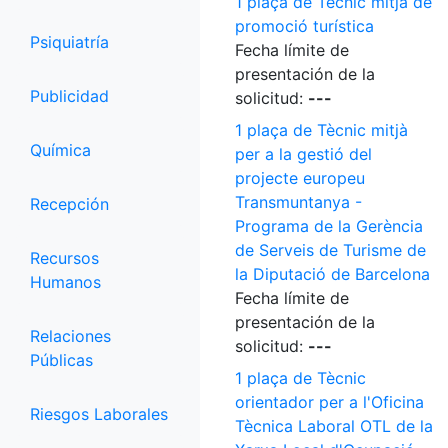
1 plaça de Tècnic mitjà de
promoció turística
Psiquiatría
Fecha límite de
presentación de la
Publicidad
solicitud:
---
1 plaça de Tècnic mitjà
Química
per a la gestió del
projecte europeu
Transmuntanya -
Recepción
Programa de la Gerència
de Serveis de Turisme de
Recursos
la Diputació de Barcelona
Humanos
Fecha límite de
presentación de la
Relaciones
solicitud:
---
Públicas
1 plaça de Tècnic
orientador per a l'Oficina
Riesgos Laborales
Tècnica Laboral OTL de la