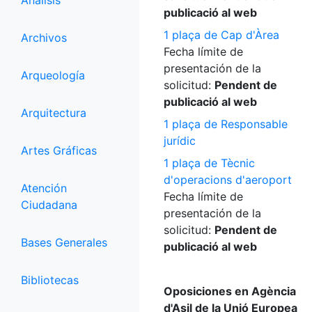
Análisis
publicació al web
1 plaça de Cap d'Àrea
Archivos
Fecha límite de
presentación de la
Arqueología
solicitud:
Pendent de
publicació al web
Arquitectura
1 plaça de Responsable
jurídic
Artes Gráficas
1 plaça de Tècnic
d'operacions d'aeroport
Atención
Fecha límite de
Ciudadana
presentación de la
solicitud:
Pendent de
Bases Generales
publicació al web
Bibliotecas
Oposiciones en Agència
d'Asil de la Unió Europea