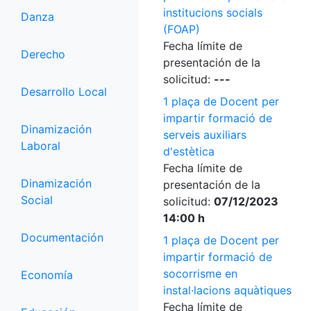
institucions socials
Danza
(FOAP)
Fecha límite de
Derecho
presentación de la
solicitud:
---
Desarrollo Local
1 plaça de Docent per
impartir formació de
Dinamización
serveis auxiliars
Laboral
d'estètica
Fecha límite de
Dinamización
presentación de la
Social
solicitud:
07/12/2023
14:00 h
Documentación
1 plaça de Docent per
impartir formació de
socorrisme en
Economía
instal·lacions aquàtiques
Fecha límite de