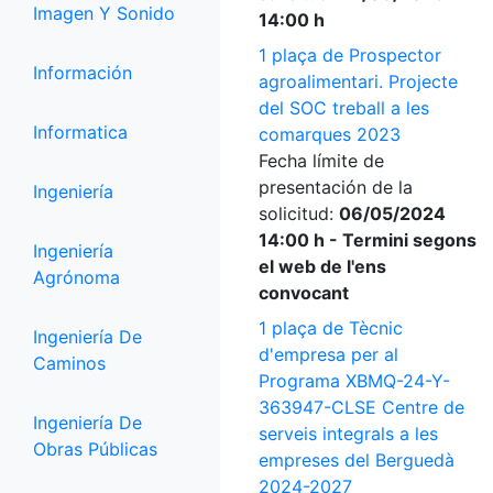
Imagen Y Sonido
14:00 h
1 plaça de Prospector
Información
agroalimentari. Projecte
del SOC treball a les
Informatica
comarques 2023
Fecha límite de
presentación de la
Ingeniería
solicitud:
06/05/2024
14:00 h - Termini segons
Ingeniería
el web de l'ens
Agrónoma
convocant
1 plaça de Tècnic
Ingeniería De
d'empresa per al
Caminos
Programa XBMQ-24-Y-
363947-CLSE Centre de
Ingeniería De
serveis integrals a les
Obras Públicas
empreses del Berguedà
2024-2027