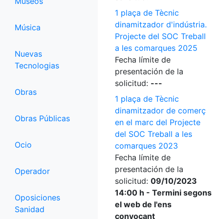
Museos
1 plaça de Tècnic
dinamitzador d'indústria.
Música
Projecte del SOC Treball
a les comarques 2025
Nuevas
Fecha límite de
Tecnologias
presentación de la
solicitud:
---
Obras
1 plaça de Tècnic
dinamitzador de comerç
Obras Públicas
en el marc del Projecte
del SOC Treball a les
Ocio
comarques 2023
Fecha límite de
presentación de la
Operador
solicitud:
09/10/2023
14:00 h - Termini segons
Oposiciones
el web de l'ens
Sanidad
convocant