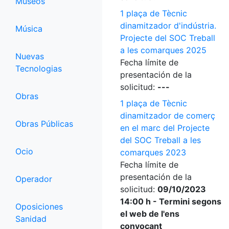
Museos
1 plaça de Tècnic
dinamitzador d'indústria.
Música
Projecte del SOC Treball
a les comarques 2025
Nuevas
Fecha límite de
Tecnologias
presentación de la
solicitud:
---
Obras
1 plaça de Tècnic
dinamitzador de comerç
Obras Públicas
en el marc del Projecte
del SOC Treball a les
Ocio
comarques 2023
Fecha límite de
presentación de la
Operador
solicitud:
09/10/2023
14:00 h - Termini segons
Oposiciones
el web de l'ens
Sanidad
convocant