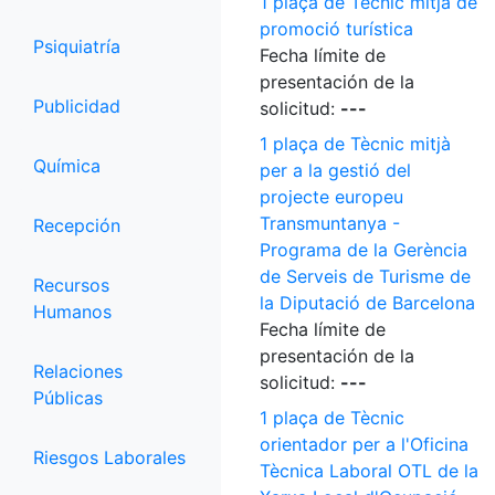
1 plaça de Tècnic mitjà de
promoció turística
Psiquiatría
Fecha límite de
presentación de la
Publicidad
solicitud:
---
1 plaça de Tècnic mitjà
Química
per a la gestió del
projecte europeu
Transmuntanya -
Recepción
Programa de la Gerència
de Serveis de Turisme de
Recursos
la Diputació de Barcelona
Humanos
Fecha límite de
presentación de la
Relaciones
solicitud:
---
Públicas
1 plaça de Tècnic
orientador per a l'Oficina
Riesgos Laborales
Tècnica Laboral OTL de la