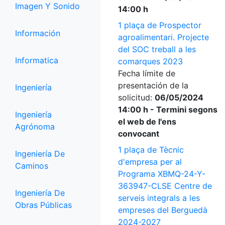
Imagen Y Sonido
14:00 h
1 plaça de Prospector
Información
agroalimentari. Projecte
del SOC treball a les
Informatica
comarques 2023
Fecha límite de
presentación de la
Ingeniería
solicitud:
06/05/2024
14:00 h - Termini segons
Ingeniería
el web de l'ens
Agrónoma
convocant
1 plaça de Tècnic
Ingeniería De
d'empresa per al
Caminos
Programa XBMQ-24-Y-
363947-CLSE Centre de
Ingeniería De
serveis integrals a les
Obras Públicas
empreses del Berguedà
2024-2027