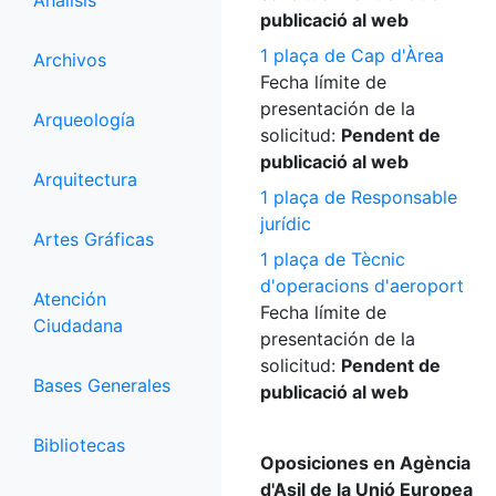
Análisis
publicació al web
1 plaça de Cap d'Àrea
Archivos
Fecha límite de
presentación de la
Arqueología
solicitud:
Pendent de
publicació al web
Arquitectura
1 plaça de Responsable
jurídic
Artes Gráficas
1 plaça de Tècnic
d'operacions d'aeroport
Atención
Fecha límite de
Ciudadana
presentación de la
solicitud:
Pendent de
Bases Generales
publicació al web
Bibliotecas
Oposiciones en Agència
d'Asil de la Unió Europea