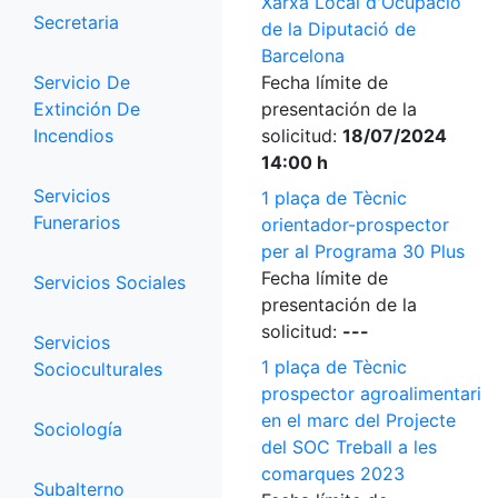
Xarxa Local d'Ocupació
Secretaria
de la Diputació de
Barcelona
Servicio De
Fecha límite de
Extinción De
presentación de la
Incendios
solicitud:
18/07/2024
14:00 h
Servicios
1 plaça de Tècnic
Funerarios
orientador-prospector
per al Programa 30 Plus
Fecha límite de
Servicios Sociales
presentación de la
solicitud:
---
Servicios
1 plaça de Tècnic
Socioculturales
prospector agroalimentari
en el marc del Projecte
Sociología
del SOC Treball a les
comarques 2023
Subalterno