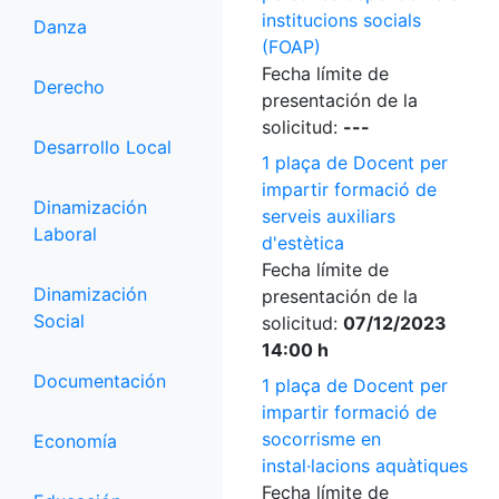
institucions socials
Danza
(FOAP)
Fecha límite de
Derecho
presentación de la
solicitud:
---
Desarrollo Local
1 plaça de Docent per
impartir formació de
Dinamización
serveis auxiliars
Laboral
d'estètica
Fecha límite de
Dinamización
presentación de la
Social
solicitud:
07/12/2023
14:00 h
Documentación
1 plaça de Docent per
impartir formació de
socorrisme en
Economía
instal·lacions aquàtiques
Fecha límite de