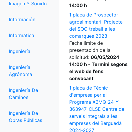
Imagen Y Sonido
14:00 h
1 plaça de Prospector
Información
agroalimentari. Projecte
del SOC treball a les
Informatica
comarques 2023
Fecha límite de
presentación de la
Ingeniería
solicitud:
06/05/2024
14:00 h - Termini segons
Ingeniería
el web de l'ens
Agrónoma
convocant
1 plaça de Tècnic
Ingeniería De
d'empresa per al
Caminos
Programa XBMQ-24-Y-
363947-CLSE Centre de
Ingeniería De
serveis integrals a les
Obras Públicas
empreses del Berguedà
2024-2027