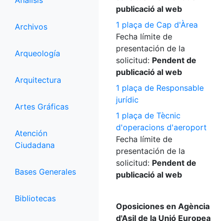
Análisis
publicació al web
1 plaça de Cap d'Àrea
Archivos
Fecha límite de
presentación de la
Arqueología
solicitud:
Pendent de
publicació al web
Arquitectura
1 plaça de Responsable
jurídic
Artes Gráficas
1 plaça de Tècnic
d'operacions d'aeroport
Atención
Fecha límite de
Ciudadana
presentación de la
solicitud:
Pendent de
Bases Generales
publicació al web
Bibliotecas
Oposiciones en Agència
d'Asil de la Unió Europea