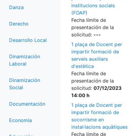
institucions socials
Danza
(FOAP)
Fecha límite de
Derecho
presentación de la
solicitud:
---
Desarrollo Local
1 plaça de Docent per
impartir formació de
Dinamización
serveis auxiliars
Laboral
d'estètica
Fecha límite de
Dinamización
presentación de la
Social
solicitud:
07/12/2023
14:00 h
Documentación
1 plaça de Docent per
impartir formació de
socorrisme en
Economía
instal·lacions aquàtiques
Fecha límite de