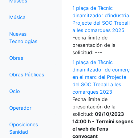
Museos
1 plaça de Tècnic
dinamitzador d'indústria.
Música
Projecte del SOC Treball
a les comarques 2025
Nuevas
Fecha límite de
Tecnologias
presentación de la
solicitud:
---
Obras
1 plaça de Tècnic
dinamitzador de comerç
Obras Públicas
en el marc del Projecte
del SOC Treball a les
Ocio
comarques 2023
Fecha límite de
presentación de la
Operador
solicitud:
09/10/2023
14:00 h - Termini segons
Oposiciones
el web de l'ens
Sanidad
convocant