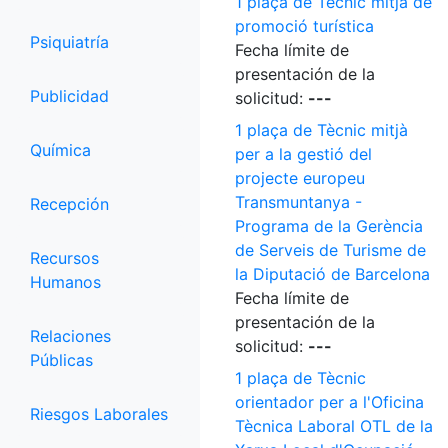
1 plaça de Tècnic mitjà de
promoció turística
Psiquiatría
Fecha límite de
presentación de la
Publicidad
solicitud:
---
1 plaça de Tècnic mitjà
Química
per a la gestió del
projecte europeu
Transmuntanya -
Recepción
Programa de la Gerència
de Serveis de Turisme de
Recursos
la Diputació de Barcelona
Humanos
Fecha límite de
presentación de la
Relaciones
solicitud:
---
Públicas
1 plaça de Tècnic
orientador per a l'Oficina
Riesgos Laborales
Tècnica Laboral OTL de la