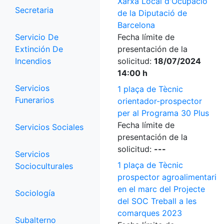
Xarxa Local d'Ocupació
Secretaria
de la Diputació de
Barcelona
Servicio De
Fecha límite de
Extinción De
presentación de la
Incendios
solicitud:
18/07/2024
14:00 h
Servicios
1 plaça de Tècnic
Funerarios
orientador-prospector
per al Programa 30 Plus
Fecha límite de
Servicios Sociales
presentación de la
solicitud:
---
Servicios
1 plaça de Tècnic
Socioculturales
prospector agroalimentari
en el marc del Projecte
Sociología
del SOC Treball a les
comarques 2023
Subalterno