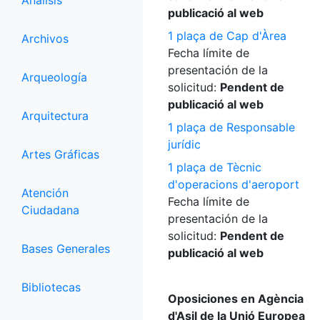
Análisis
publicació al web
1 plaça de Cap d'Àrea
Archivos
Fecha límite de
presentación de la
Arqueología
solicitud:
Pendent de
publicació al web
Arquitectura
1 plaça de Responsable
jurídic
Artes Gráficas
1 plaça de Tècnic
d'operacions d'aeroport
Atención
Fecha límite de
Ciudadana
presentación de la
solicitud:
Pendent de
Bases Generales
publicació al web
Bibliotecas
Oposiciones en Agència
d'Asil de la Unió Europea