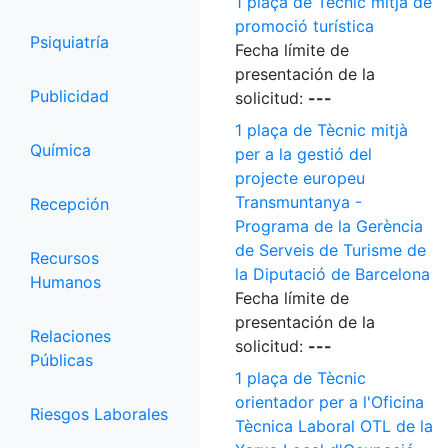
1 plaça de Tècnic mitjà de
promoció turística
Psiquiatría
Fecha límite de
presentación de la
Publicidad
solicitud:
---
1 plaça de Tècnic mitjà
Química
per a la gestió del
projecte europeu
Transmuntanya -
Recepción
Programa de la Gerència
de Serveis de Turisme de
Recursos
la Diputació de Barcelona
Humanos
Fecha límite de
presentación de la
Relaciones
solicitud:
---
Públicas
1 plaça de Tècnic
orientador per a l'Oficina
Riesgos Laborales
Tècnica Laboral OTL de la