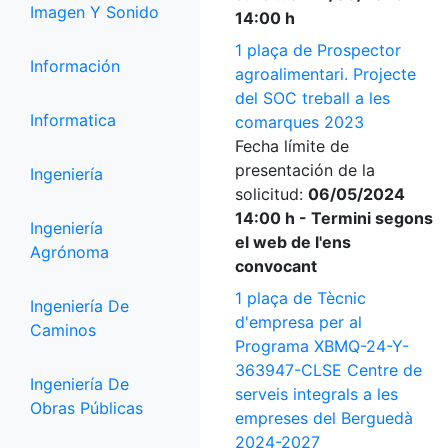
Imagen Y Sonido
14:00 h
1 plaça de Prospector
Información
agroalimentari. Projecte
del SOC treball a les
Informatica
comarques 2023
Fecha límite de
presentación de la
Ingeniería
solicitud:
06/05/2024
14:00 h - Termini segons
Ingeniería
el web de l'ens
Agrónoma
convocant
1 plaça de Tècnic
Ingeniería De
d'empresa per al
Caminos
Programa XBMQ-24-Y-
363947-CLSE Centre de
Ingeniería De
serveis integrals a les
Obras Públicas
empreses del Berguedà
2024-2027