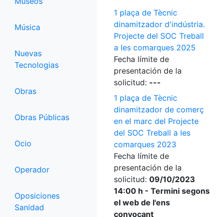
Museos
1 plaça de Tècnic
dinamitzador d'indústria.
Música
Projecte del SOC Treball
a les comarques 2025
Nuevas
Fecha límite de
Tecnologias
presentación de la
solicitud:
---
Obras
1 plaça de Tècnic
dinamitzador de comerç
Obras Públicas
en el marc del Projecte
del SOC Treball a les
Ocio
comarques 2023
Fecha límite de
presentación de la
Operador
solicitud:
09/10/2023
14:00 h - Termini segons
Oposiciones
el web de l'ens
Sanidad
convocant