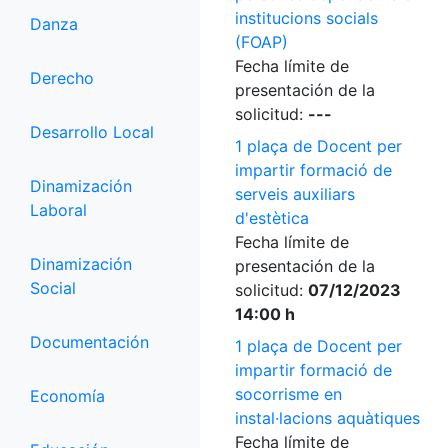
institucions socials
Danza
(FOAP)
Fecha límite de
Derecho
presentación de la
solicitud:
---
Desarrollo Local
1 plaça de Docent per
impartir formació de
Dinamización
serveis auxiliars
Laboral
d'estètica
Fecha límite de
Dinamización
presentación de la
Social
solicitud:
07/12/2023
14:00 h
Documentación
1 plaça de Docent per
impartir formació de
socorrisme en
Economía
instal·lacions aquàtiques
Fecha límite de