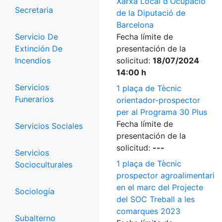
Xarxa Local d'Ocupació
Secretaria
de la Diputació de
Barcelona
Servicio De
Fecha límite de
Extinción De
presentación de la
Incendios
solicitud:
18/07/2024
14:00 h
Servicios
1 plaça de Tècnic
Funerarios
orientador-prospector
per al Programa 30 Plus
Fecha límite de
Servicios Sociales
presentación de la
solicitud:
---
Servicios
1 plaça de Tècnic
Socioculturales
prospector agroalimentari
en el marc del Projecte
Sociología
del SOC Treball a les
comarques 2023
Subalterno