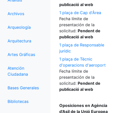
Análisis
publicació al web
1 plaça de Cap d'Àrea
Archivos
Fecha límite de
presentación de la
Arqueología
solicitud:
Pendent de
publicació al web
Arquitectura
1 plaça de Responsable
jurídic
Artes Gráficas
1 plaça de Tècnic
d'operacions d'aeroport
Atención
Fecha límite de
Ciudadana
presentación de la
solicitud:
Pendent de
Bases Generales
publicació al web
Bibliotecas
Oposiciones en Agència
d'Asil de la Unió Europea