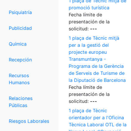
1 plaça de Tècnic mitjà de
promoció turística
Psiquiatría
Fecha límite de
presentación de la
Publicidad
solicitud:
---
1 plaça de Tècnic mitjà
Química
per a la gestió del
projecte europeu
Transmuntanya -
Recepción
Programa de la Gerència
de Serveis de Turisme de
Recursos
la Diputació de Barcelona
Humanos
Fecha límite de
presentación de la
Relaciones
solicitud:
---
Públicas
1 plaça de Tècnic
orientador per a l'Oficina
Riesgos Laborales
Tècnica Laboral OTL de la