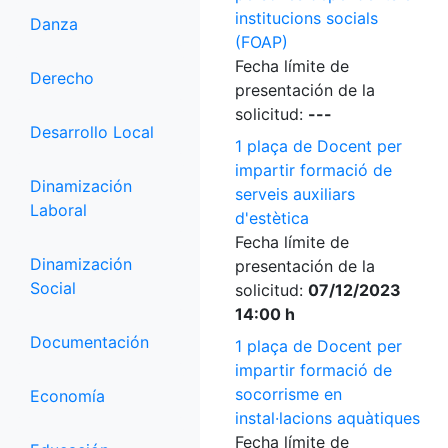
institucions socials
Danza
(FOAP)
Fecha límite de
Derecho
presentación de la
solicitud:
---
Desarrollo Local
1 plaça de Docent per
impartir formació de
Dinamización
serveis auxiliars
Laboral
d'estètica
Fecha límite de
Dinamización
presentación de la
Social
solicitud:
07/12/2023
14:00 h
Documentación
1 plaça de Docent per
impartir formació de
socorrisme en
Economía
instal·lacions aquàtiques
Fecha límite de