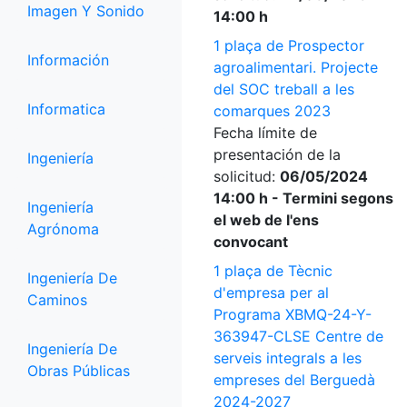
Imagen Y Sonido
14:00 h
1 plaça de Prospector
Información
agroalimentari. Projecte
del SOC treball a les
Informatica
comarques 2023
Fecha límite de
presentación de la
Ingeniería
solicitud:
06/05/2024
14:00 h - Termini segons
Ingeniería
el web de l'ens
Agrónoma
convocant
1 plaça de Tècnic
Ingeniería De
d'empresa per al
Caminos
Programa XBMQ-24-Y-
363947-CLSE Centre de
Ingeniería De
serveis integrals a les
Obras Públicas
empreses del Berguedà
2024-2027