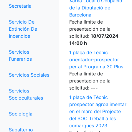
Xarxa Local d'Ocupació
Secretaria
de la Diputació de
Barcelona
Servicio De
Fecha límite de
Extinción De
presentación de la
Incendios
solicitud:
18/07/2024
14:00 h
Servicios
1 plaça de Tècnic
Funerarios
orientador-prospector
per al Programa 30 Plus
Fecha límite de
Servicios Sociales
presentación de la
solicitud:
---
Servicios
1 plaça de Tècnic
Socioculturales
prospector agroalimentari
en el marc del Projecte
Sociología
del SOC Treball a les
comarques 2023
Subalterno