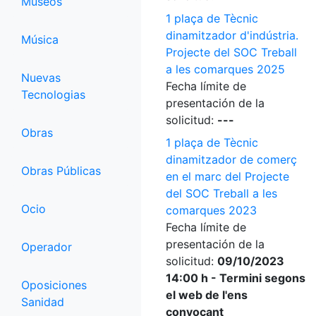
Museos
1 plaça de Tècnic
dinamitzador d'indústria.
Música
Projecte del SOC Treball
a les comarques 2025
Nuevas
Fecha límite de
Tecnologias
presentación de la
solicitud:
---
Obras
1 plaça de Tècnic
dinamitzador de comerç
Obras Públicas
en el marc del Projecte
del SOC Treball a les
Ocio
comarques 2023
Fecha límite de
presentación de la
Operador
solicitud:
09/10/2023
14:00 h - Termini segons
Oposiciones
el web de l'ens
Sanidad
convocant