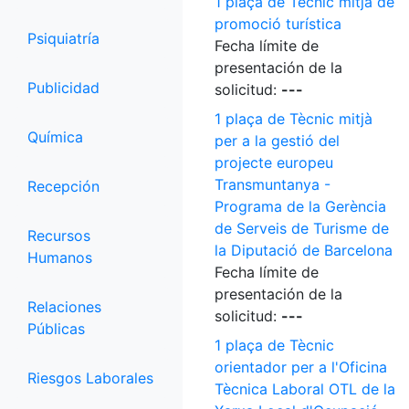
1 plaça de Tècnic mitjà de
promoció turística
Psiquiatría
Fecha límite de
presentación de la
Publicidad
solicitud:
---
1 plaça de Tècnic mitjà
Química
per a la gestió del
projecte europeu
Transmuntanya -
Recepción
Programa de la Gerència
de Serveis de Turisme de
Recursos
la Diputació de Barcelona
Humanos
Fecha límite de
presentación de la
Relaciones
solicitud:
---
Públicas
1 plaça de Tècnic
orientador per a l'Oficina
Riesgos Laborales
Tècnica Laboral OTL de la