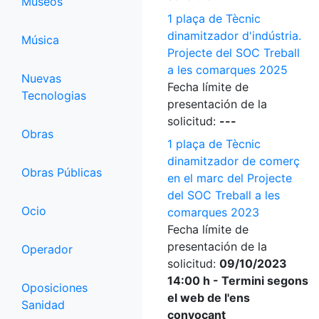
Museos
1 plaça de Tècnic
dinamitzador d'indústria.
Música
Projecte del SOC Treball
a les comarques 2025
Nuevas
Fecha límite de
Tecnologias
presentación de la
solicitud:
---
Obras
1 plaça de Tècnic
dinamitzador de comerç
Obras Públicas
en el marc del Projecte
del SOC Treball a les
Ocio
comarques 2023
Fecha límite de
presentación de la
Operador
solicitud:
09/10/2023
14:00 h - Termini segons
Oposiciones
el web de l'ens
Sanidad
convocant