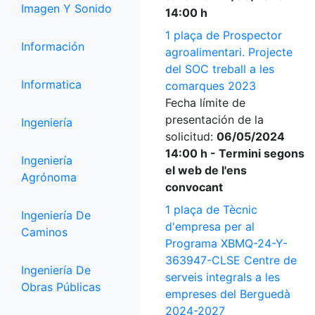
Imagen Y Sonido
14:00 h
1 plaça de Prospector
Información
agroalimentari. Projecte
del SOC treball a les
Informatica
comarques 2023
Fecha límite de
presentación de la
Ingeniería
solicitud:
06/05/2024
14:00 h - Termini segons
Ingeniería
el web de l'ens
Agrónoma
convocant
1 plaça de Tècnic
Ingeniería De
d'empresa per al
Caminos
Programa XBMQ-24-Y-
363947-CLSE Centre de
Ingeniería De
serveis integrals a les
Obras Públicas
empreses del Berguedà
2024-2027