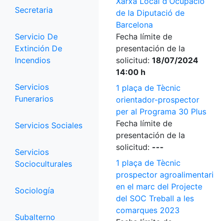
Xarxa Local d'Ocupació
Secretaria
de la Diputació de
Barcelona
Servicio De
Fecha límite de
Extinción De
presentación de la
Incendios
solicitud:
18/07/2024
14:00 h
Servicios
1 plaça de Tècnic
Funerarios
orientador-prospector
per al Programa 30 Plus
Fecha límite de
Servicios Sociales
presentación de la
solicitud:
---
Servicios
1 plaça de Tècnic
Socioculturales
prospector agroalimentari
en el marc del Projecte
Sociología
del SOC Treball a les
comarques 2023
Subalterno