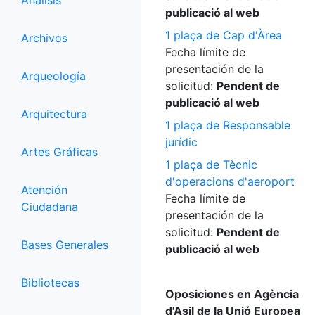
Análisis
publicació al web
1 plaça de Cap d'Àrea
Archivos
Fecha límite de
presentación de la
Arqueología
solicitud:
Pendent de
publicació al web
Arquitectura
1 plaça de Responsable
jurídic
Artes Gráficas
1 plaça de Tècnic
d'operacions d'aeroport
Atención
Fecha límite de
Ciudadana
presentación de la
solicitud:
Pendent de
Bases Generales
publicació al web
Bibliotecas
Oposiciones en Agència
d'Asil de la Unió Europea