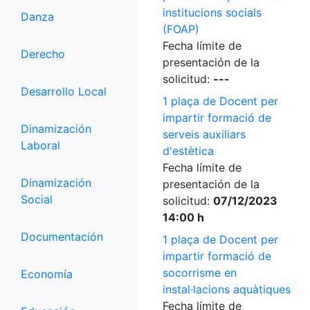
institucions socials
Danza
(FOAP)
Fecha límite de
Derecho
presentación de la
solicitud:
---
Desarrollo Local
1 plaça de Docent per
impartir formació de
Dinamización
serveis auxiliars
Laboral
d'estètica
Fecha límite de
Dinamización
presentación de la
Social
solicitud:
07/12/2023
14:00 h
Documentación
1 plaça de Docent per
impartir formació de
socorrisme en
Economía
instal·lacions aquàtiques
Fecha límite de