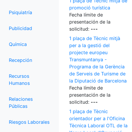
1 plaça de Tècnic mitjà de
promoció turística
Psiquiatría
Fecha límite de
presentación de la
Publicidad
solicitud:
---
1 plaça de Tècnic mitjà
Química
per a la gestió del
projecte europeu
Transmuntanya -
Recepción
Programa de la Gerència
de Serveis de Turisme de
Recursos
la Diputació de Barcelona
Humanos
Fecha límite de
presentación de la
Relaciones
solicitud:
---
Públicas
1 plaça de Tècnic
orientador per a l'Oficina
Riesgos Laborales
Tècnica Laboral OTL de la