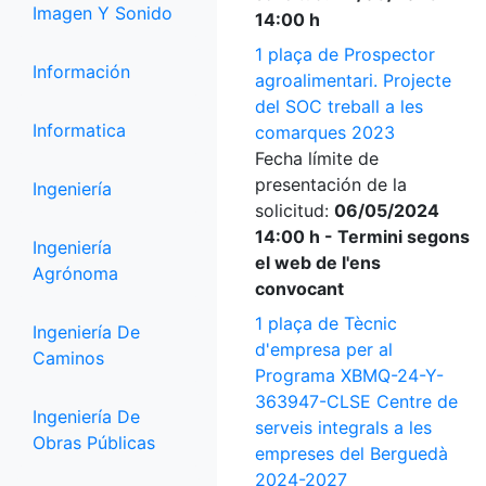
Imagen Y Sonido
14:00 h
1 plaça de Prospector
Información
agroalimentari. Projecte
del SOC treball a les
Informatica
comarques 2023
Fecha límite de
presentación de la
Ingeniería
solicitud:
06/05/2024
14:00 h - Termini segons
Ingeniería
el web de l'ens
Agrónoma
convocant
1 plaça de Tècnic
Ingeniería De
d'empresa per al
Caminos
Programa XBMQ-24-Y-
363947-CLSE Centre de
Ingeniería De
serveis integrals a les
Obras Públicas
empreses del Berguedà
2024-2027