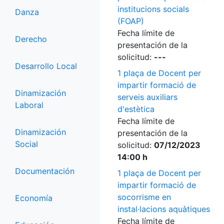
institucions socials
Danza
(FOAP)
Fecha límite de
Derecho
presentación de la
solicitud:
---
Desarrollo Local
1 plaça de Docent per
impartir formació de
Dinamización
serveis auxiliars
Laboral
d'estètica
Fecha límite de
Dinamización
presentación de la
Social
solicitud:
07/12/2023
14:00 h
Documentación
1 plaça de Docent per
impartir formació de
socorrisme en
Economía
instal·lacions aquàtiques
Fecha límite de