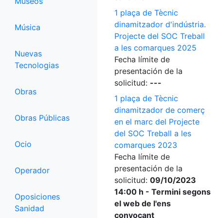
Museos
1 plaça de Tècnic
dinamitzador d'indústria.
Música
Projecte del SOC Treball
a les comarques 2025
Nuevas
Fecha límite de
Tecnologias
presentación de la
solicitud:
---
Obras
1 plaça de Tècnic
dinamitzador de comerç
Obras Públicas
en el marc del Projecte
del SOC Treball a les
Ocio
comarques 2023
Fecha límite de
presentación de la
Operador
solicitud:
09/10/2023
14:00 h - Termini segons
Oposiciones
el web de l'ens
Sanidad
convocant