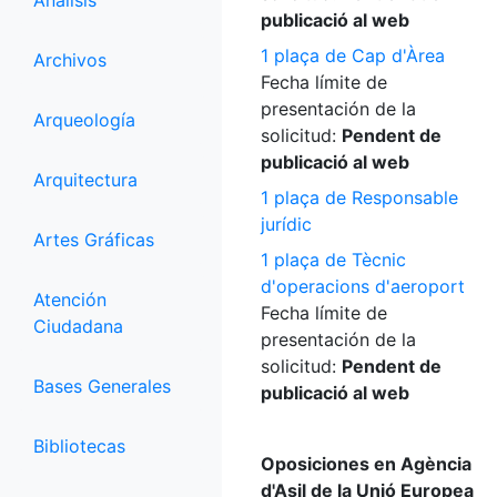
Análisis
publicació al web
1 plaça de Cap d'Àrea
Archivos
Fecha límite de
presentación de la
Arqueología
solicitud:
Pendent de
publicació al web
Arquitectura
1 plaça de Responsable
jurídic
Artes Gráficas
1 plaça de Tècnic
d'operacions d'aeroport
Atención
Fecha límite de
Ciudadana
presentación de la
solicitud:
Pendent de
Bases Generales
publicació al web
Bibliotecas
Oposiciones en Agència
d'Asil de la Unió Europea