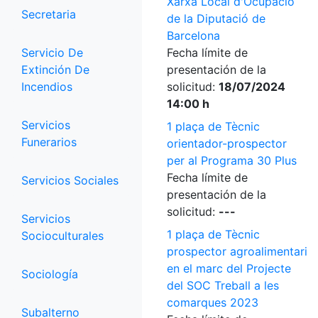
Xarxa Local d'Ocupació
Secretaria
de la Diputació de
Barcelona
Servicio De
Fecha límite de
Extinción De
presentación de la
Incendios
solicitud:
18/07/2024
14:00 h
Servicios
1 plaça de Tècnic
Funerarios
orientador-prospector
per al Programa 30 Plus
Fecha límite de
Servicios Sociales
presentación de la
solicitud:
---
Servicios
1 plaça de Tècnic
Socioculturales
prospector agroalimentari
en el marc del Projecte
Sociología
del SOC Treball a les
comarques 2023
Subalterno