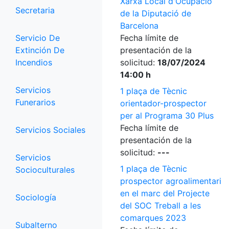
Xarxa Local d'Ocupació
Secretaria
de la Diputació de
Barcelona
Servicio De
Fecha límite de
Extinción De
presentación de la
Incendios
solicitud:
18/07/2024
14:00 h
Servicios
1 plaça de Tècnic
Funerarios
orientador-prospector
per al Programa 30 Plus
Fecha límite de
Servicios Sociales
presentación de la
solicitud:
---
Servicios
1 plaça de Tècnic
Socioculturales
prospector agroalimentari
en el marc del Projecte
Sociología
del SOC Treball a les
comarques 2023
Subalterno