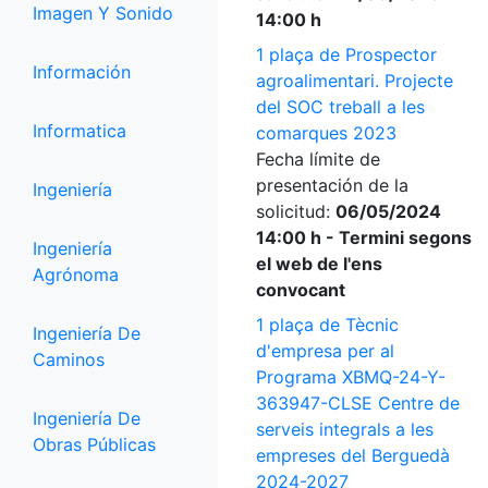
Imagen Y Sonido
14:00 h
1 plaça de Prospector
Información
agroalimentari. Projecte
del SOC treball a les
Informatica
comarques 2023
Fecha límite de
presentación de la
Ingeniería
solicitud:
06/05/2024
14:00 h - Termini segons
Ingeniería
el web de l'ens
Agrónoma
convocant
1 plaça de Tècnic
Ingeniería De
d'empresa per al
Caminos
Programa XBMQ-24-Y-
363947-CLSE Centre de
Ingeniería De
serveis integrals a les
Obras Públicas
empreses del Berguedà
2024-2027