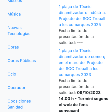
Museos
1 plaça de Tècnic
dinamitzador d'indústria.
Música
Projecte del SOC Treball
a les comarques 2025
Nuevas
Fecha límite de
Tecnologias
presentación de la
solicitud:
---
Obras
1 plaça de Tècnic
dinamitzador de comerç
Obras Públicas
en el marc del Projecte
del SOC Treball a les
Ocio
comarques 2023
Fecha límite de
presentación de la
Operador
solicitud:
09/10/2023
14:00 h - Termini segons
Oposiciones
el web de l'ens
Sanidad
convocant