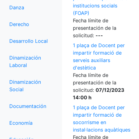
institucions socials
Danza
(FOAP)
Fecha límite de
Derecho
presentación de la
solicitud:
---
Desarrollo Local
1 plaça de Docent per
impartir formació de
Dinamización
serveis auxiliars
Laboral
d'estètica
Fecha límite de
Dinamización
presentación de la
Social
solicitud:
07/12/2023
14:00 h
Documentación
1 plaça de Docent per
impartir formació de
socorrisme en
Economía
instal·lacions aquàtiques
Fecha límite de