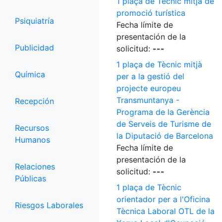
1 plaça de Tècnic mitjà de
promoció turística
Psiquiatría
Fecha límite de
presentación de la
Publicidad
solicitud:
---
1 plaça de Tècnic mitjà
Química
per a la gestió del
projecte europeu
Transmuntanya -
Recepción
Programa de la Gerència
de Serveis de Turisme de
Recursos
la Diputació de Barcelona
Humanos
Fecha límite de
presentación de la
Relaciones
solicitud:
---
Públicas
1 plaça de Tècnic
orientador per a l'Oficina
Riesgos Laborales
Tècnica Laboral OTL de la