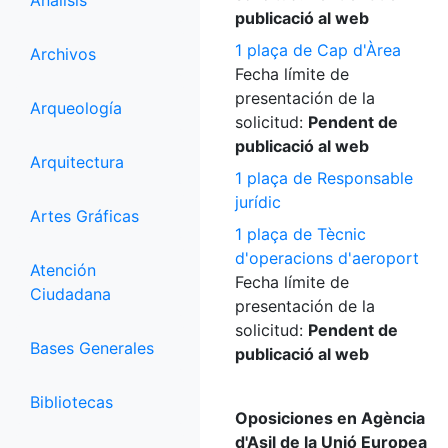
Análisis
publicació al web
1 plaça de Cap d'Àrea
Archivos
Fecha límite de
presentación de la
Arqueología
solicitud:
Pendent de
publicació al web
Arquitectura
1 plaça de Responsable
jurídic
Artes Gráficas
1 plaça de Tècnic
d'operacions d'aeroport
Atención
Fecha límite de
Ciudadana
presentación de la
solicitud:
Pendent de
Bases Generales
publicació al web
Bibliotecas
Oposiciones en Agència
d'Asil de la Unió Europea