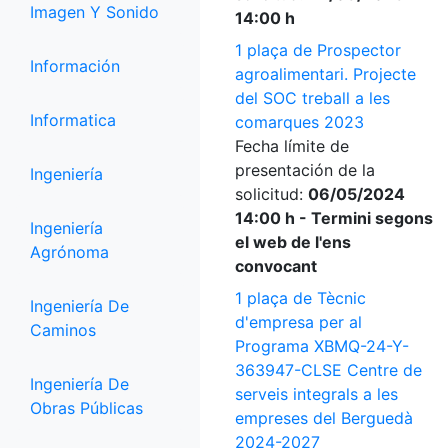
Imagen Y Sonido
14:00 h
1 plaça de Prospector
Información
agroalimentari. Projecte
del SOC treball a les
Informatica
comarques 2023
Fecha límite de
presentación de la
Ingeniería
solicitud:
06/05/2024
14:00 h - Termini segons
Ingeniería
el web de l'ens
Agrónoma
convocant
1 plaça de Tècnic
Ingeniería De
d'empresa per al
Caminos
Programa XBMQ-24-Y-
363947-CLSE Centre de
Ingeniería De
serveis integrals a les
Obras Públicas
empreses del Berguedà
2024-2027