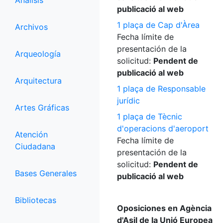
Análisis
publicació al web
1 plaça de Cap d'Àrea
Archivos
Fecha límite de
presentación de la
Arqueología
solicitud:
Pendent de
publicació al web
Arquitectura
1 plaça de Responsable
jurídic
Artes Gráficas
1 plaça de Tècnic
d'operacions d'aeroport
Atención
Fecha límite de
Ciudadana
presentación de la
solicitud:
Pendent de
Bases Generales
publicació al web
Bibliotecas
Oposiciones en Agència
d'Asil de la Unió Europea