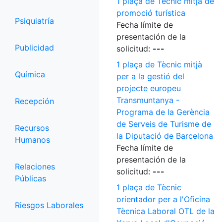
1 plaça de Tècnic mitjà de
promoció turística
Psiquiatría
Fecha límite de
presentación de la
Publicidad
solicitud:
---
1 plaça de Tècnic mitjà
Química
per a la gestió del
projecte europeu
Transmuntanya -
Recepción
Programa de la Gerència
de Serveis de Turisme de
Recursos
la Diputació de Barcelona
Humanos
Fecha límite de
presentación de la
Relaciones
solicitud:
---
Públicas
1 plaça de Tècnic
orientador per a l'Oficina
Riesgos Laborales
Tècnica Laboral OTL de la