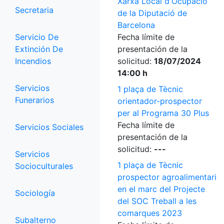
Xarxa Local d'Ocupació
Secretaria
de la Diputació de
Barcelona
Servicio De
Fecha límite de
Extinción De
presentación de la
Incendios
solicitud:
18/07/2024
14:00 h
Servicios
1 plaça de Tècnic
Funerarios
orientador-prospector
per al Programa 30 Plus
Fecha límite de
Servicios Sociales
presentación de la
solicitud:
---
Servicios
1 plaça de Tècnic
Socioculturales
prospector agroalimentari
en el marc del Projecte
Sociología
del SOC Treball a les
comarques 2023
Subalterno