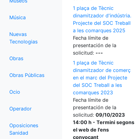
Museos
1 plaça de Tècnic
dinamitzador d'indústria.
Música
Projecte del SOC Treball
a les comarques 2025
Nuevas
Fecha límite de
Tecnologias
presentación de la
solicitud:
---
Obras
1 plaça de Tècnic
dinamitzador de comerç
Obras Públicas
en el marc del Projecte
del SOC Treball a les
Ocio
comarques 2023
Fecha límite de
presentación de la
Operador
solicitud:
09/10/2023
14:00 h - Termini segons
Oposiciones
el web de l'ens
Sanidad
convocant