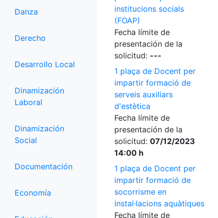
institucions socials
Danza
(FOAP)
Fecha límite de
Derecho
presentación de la
solicitud:
---
Desarrollo Local
1 plaça de Docent per
impartir formació de
Dinamización
serveis auxiliars
Laboral
d'estètica
Fecha límite de
Dinamización
presentación de la
Social
solicitud:
07/12/2023
14:00 h
Documentación
1 plaça de Docent per
impartir formació de
socorrisme en
Economía
instal·lacions aquàtiques
Fecha límite de