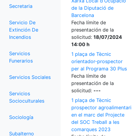
Xarxa Local d'Ocupació
Secretaria
de la Diputació de
Barcelona
Servicio De
Fecha límite de
Extinción De
presentación de la
Incendios
solicitud:
18/07/2024
14:00 h
Servicios
1 plaça de Tècnic
Funerarios
orientador-prospector
per al Programa 30 Plus
Fecha límite de
Servicios Sociales
presentación de la
solicitud:
---
Servicios
1 plaça de Tècnic
Socioculturales
prospector agroalimentari
en el marc del Projecte
Sociología
del SOC Treball a les
comarques 2023
Subalterno