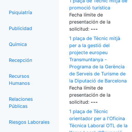
1 plaça de Tècnic mitjà de
promoció turística
Psiquiatría
Fecha límite de
presentación de la
Publicidad
solicitud:
---
1 plaça de Tècnic mitjà
Química
per a la gestió del
projecte europeu
Transmuntanya -
Recepción
Programa de la Gerència
de Serveis de Turisme de
Recursos
la Diputació de Barcelona
Humanos
Fecha límite de
presentación de la
Relaciones
solicitud:
---
Públicas
1 plaça de Tècnic
orientador per a l'Oficina
Riesgos Laborales
Tècnica Laboral OTL de la