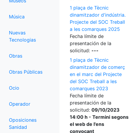
Museos
1 plaça de Tècnic
dinamitzador d'indústria.
Música
Projecte del SOC Treball
a les comarques 2025
Nuevas
Fecha límite de
Tecnologias
presentación de la
solicitud:
---
Obras
1 plaça de Tècnic
dinamitzador de comerç
Obras Públicas
en el marc del Projecte
del SOC Treball a les
Ocio
comarques 2023
Fecha límite de
presentación de la
Operador
solicitud:
09/10/2023
14:00 h - Termini segons
Oposiciones
el web de l'ens
Sanidad
convocant