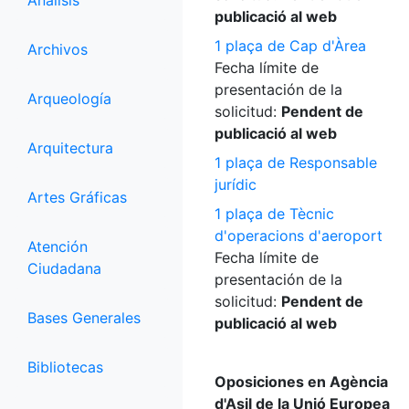
Análisis
publicació al web
1 plaça de Cap d'Àrea
Archivos
Fecha límite de
presentación de la
Arqueología
solicitud:
Pendent de
publicació al web
Arquitectura
1 plaça de Responsable
jurídic
Artes Gráficas
1 plaça de Tècnic
d'operacions d'aeroport
Atención
Fecha límite de
Ciudadana
presentación de la
solicitud:
Pendent de
Bases Generales
publicació al web
Bibliotecas
Oposiciones en Agència
d'Asil de la Unió Europea