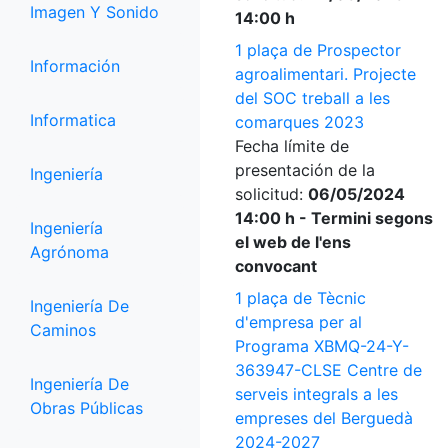
Imagen Y Sonido
14:00 h
1 plaça de Prospector
Información
agroalimentari. Projecte
del SOC treball a les
Informatica
comarques 2023
Fecha límite de
presentación de la
Ingeniería
solicitud:
06/05/2024
14:00 h - Termini segons
Ingeniería
el web de l'ens
Agrónoma
convocant
1 plaça de Tècnic
Ingeniería De
d'empresa per al
Caminos
Programa XBMQ-24-Y-
363947-CLSE Centre de
Ingeniería De
serveis integrals a les
Obras Públicas
empreses del Berguedà
2024-2027