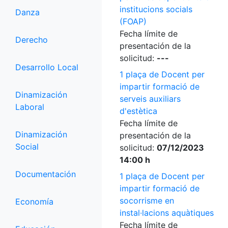
institucions socials
Danza
(FOAP)
Fecha límite de
Derecho
presentación de la
solicitud:
---
Desarrollo Local
1 plaça de Docent per
impartir formació de
Dinamización
serveis auxiliars
Laboral
d'estètica
Fecha límite de
Dinamización
presentación de la
Social
solicitud:
07/12/2023
14:00 h
Documentación
1 plaça de Docent per
impartir formació de
socorrisme en
Economía
instal·lacions aquàtiques
Fecha límite de