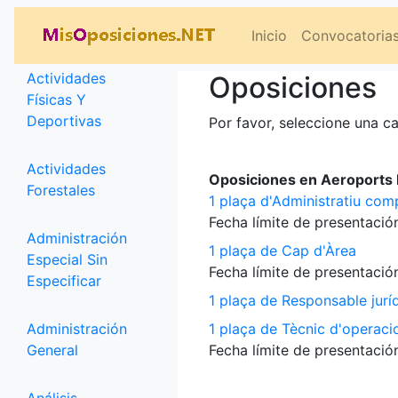
Categorías
Inicio
Convocatoria
Actividades
Oposiciones
Físicas Y
Deportivas
Por favor, seleccione una ca
Actividades
Oposiciones en Aeroports P
Forestales
1 plaça d'Administratiu com
Fecha límite de presentación
Administración
1 plaça de Cap d'Àrea
Especial Sin
Fecha límite de presentación
Especificar
1 plaça de Responsable jurí
Administración
1 plaça de Tècnic d'operaci
General
Fecha límite de presentación