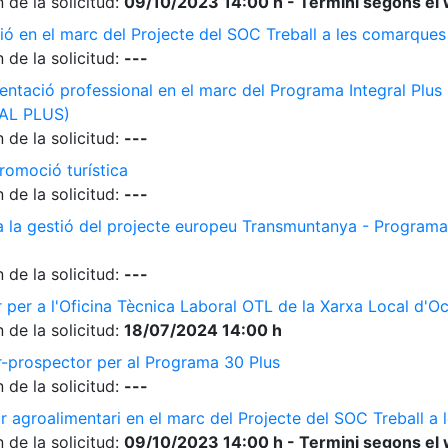
 de la solicitud:
09/10/2023 14:00 h - Termini segons el 
ió en el marc del Projecte del SOC Treball a les comarque
 de la solicitud:
---
ientació professional en el marc del Programa Integral Plus
AL PLUS)
 de la solicitud:
---
romoció turística
 de la solicitud:
---
 a la gestió del projecte europeu Transmuntanya - Programa
 de la solicitud:
---
r per a l'Oficina Tècnica Laboral OTL de la Xarxa Local d'O
 de la solicitud:
18/07/2024 14:00 h
r-prospector per al Programa 30 Plus
 de la solicitud:
---
r agroalimentari en el marc del Projecte del SOC Treball 
 de la solicitud:
09/10/2023 14:00 h - Termini segons el 