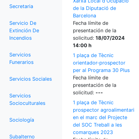
Xarxa Local d'Ocupació
Secretaria
de la Diputació de
Barcelona
Servicio De
Fecha límite de
Extinción De
presentación de la
Incendios
solicitud:
18/07/2024
14:00 h
Servicios
1 plaça de Tècnic
Funerarios
orientador-prospector
per al Programa 30 Plus
Fecha límite de
Servicios Sociales
presentación de la
solicitud:
---
Servicios
1 plaça de Tècnic
Socioculturales
prospector agroalimentari
en el marc del Projecte
Sociología
del SOC Treball a les
comarques 2023
Subalterno