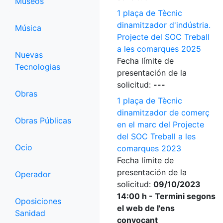
Museos
1 plaça de Tècnic
dinamitzador d'indústria.
Música
Projecte del SOC Treball
a les comarques 2025
Nuevas
Fecha límite de
Tecnologias
presentación de la
solicitud:
---
Obras
1 plaça de Tècnic
dinamitzador de comerç
Obras Públicas
en el marc del Projecte
del SOC Treball a les
Ocio
comarques 2023
Fecha límite de
presentación de la
Operador
solicitud:
09/10/2023
14:00 h - Termini segons
Oposiciones
el web de l'ens
Sanidad
convocant