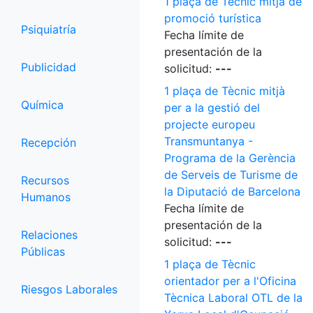
1 plaça de Tècnic mitjà de
promoció turística
Psiquiatría
Fecha límite de
presentación de la
Publicidad
solicitud:
---
1 plaça de Tècnic mitjà
Química
per a la gestió del
projecte europeu
Transmuntanya -
Recepción
Programa de la Gerència
de Serveis de Turisme de
Recursos
la Diputació de Barcelona
Humanos
Fecha límite de
presentación de la
Relaciones
solicitud:
---
Públicas
1 plaça de Tècnic
orientador per a l'Oficina
Riesgos Laborales
Tècnica Laboral OTL de la