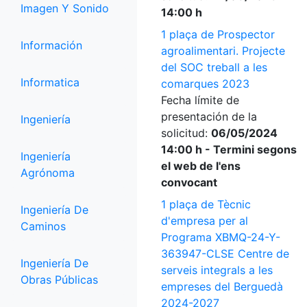
Imagen Y Sonido
14:00 h
1 plaça de Prospector
Información
agroalimentari. Projecte
del SOC treball a les
Informatica
comarques 2023
Fecha límite de
presentación de la
Ingeniería
solicitud:
06/05/2024
14:00 h - Termini segons
Ingeniería
el web de l'ens
Agrónoma
convocant
1 plaça de Tècnic
Ingeniería De
d'empresa per al
Caminos
Programa XBMQ-24-Y-
363947-CLSE Centre de
Ingeniería De
serveis integrals a les
Obras Públicas
empreses del Berguedà
2024-2027