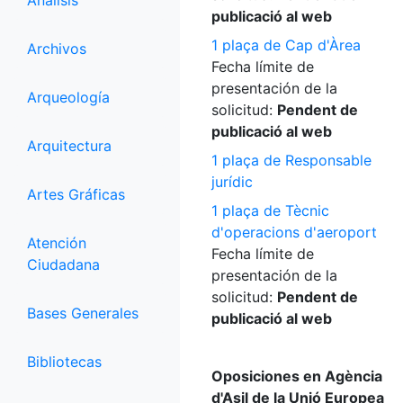
Análisis
publicació al web
1 plaça de Cap d'Àrea
Archivos
Fecha límite de
presentación de la
Arqueología
solicitud:
Pendent de
publicació al web
Arquitectura
1 plaça de Responsable
jurídic
Artes Gráficas
1 plaça de Tècnic
d'operacions d'aeroport
Atención
Fecha límite de
Ciudadana
presentación de la
solicitud:
Pendent de
Bases Generales
publicació al web
Bibliotecas
Oposiciones en Agència
d'Asil de la Unió Europea