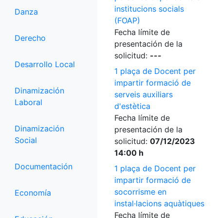
institucions socials
Danza
(FOAP)
Fecha límite de
Derecho
presentación de la
solicitud:
---
Desarrollo Local
1 plaça de Docent per
impartir formació de
Dinamización
serveis auxiliars
Laboral
d'estètica
Fecha límite de
Dinamización
presentación de la
Social
solicitud:
07/12/2023
14:00 h
Documentación
1 plaça de Docent per
impartir formació de
socorrisme en
Economía
instal·lacions aquàtiques
Fecha límite de