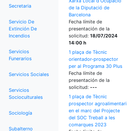
Xarxa Local d'Ocupació
Secretaria
de la Diputació de
Barcelona
Servicio De
Fecha límite de
Extinción De
presentación de la
Incendios
solicitud:
18/07/2024
14:00 h
Servicios
1 plaça de Tècnic
Funerarios
orientador-prospector
per al Programa 30 Plus
Fecha límite de
Servicios Sociales
presentación de la
solicitud:
---
Servicios
1 plaça de Tècnic
Socioculturales
prospector agroalimentari
en el marc del Projecte
Sociología
del SOC Treball a les
comarques 2023
Subalterno