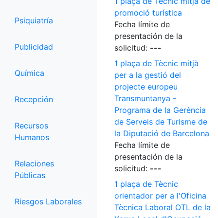
1 plaça de Tècnic mitjà de
promoció turística
Psiquiatría
Fecha límite de
presentación de la
Publicidad
solicitud:
---
1 plaça de Tècnic mitjà
Química
per a la gestió del
projecte europeu
Transmuntanya -
Recepción
Programa de la Gerència
de Serveis de Turisme de
Recursos
la Diputació de Barcelona
Humanos
Fecha límite de
presentación de la
Relaciones
solicitud:
---
Públicas
1 plaça de Tècnic
orientador per a l'Oficina
Riesgos Laborales
Tècnica Laboral OTL de la