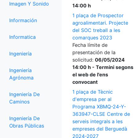
Imagen Y Sonido
14:00 h
1 plaça de Prospector
Información
agroalimentari. Projecte
del SOC treball a les
Informatica
comarques 2023
Fecha límite de
presentación de la
Ingeniería
solicitud:
06/05/2024
14:00 h - Termini segons
Ingeniería
el web de l'ens
Agrónoma
convocant
1 plaça de Tècnic
Ingeniería De
d'empresa per al
Caminos
Programa XBMQ-24-Y-
363947-CLSE Centre de
Ingeniería De
serveis integrals a les
Obras Públicas
empreses del Berguedà
2024-2027