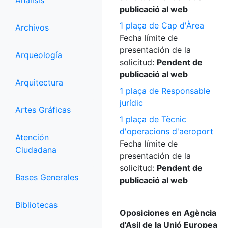
Análisis
publicació al web
1 plaça de Cap d'Àrea
Archivos
Fecha límite de
presentación de la
Arqueología
solicitud:
Pendent de
publicació al web
Arquitectura
1 plaça de Responsable
jurídic
Artes Gráficas
1 plaça de Tècnic
d'operacions d'aeroport
Atención
Fecha límite de
Ciudadana
presentación de la
solicitud:
Pendent de
Bases Generales
publicació al web
Bibliotecas
Oposiciones en Agència
d'Asil de la Unió Europea