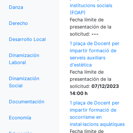
institucions socials
Danza
(FOAP)
Fecha límite de
Derecho
presentación de la
solicitud:
---
Desarrollo Local
1 plaça de Docent per
impartir formació de
Dinamización
serveis auxiliars
Laboral
d'estètica
Fecha límite de
Dinamización
presentación de la
Social
solicitud:
07/12/2023
14:00 h
Documentación
1 plaça de Docent per
impartir formació de
socorrisme en
Economía
instal·lacions aquàtiques
Fecha límite de