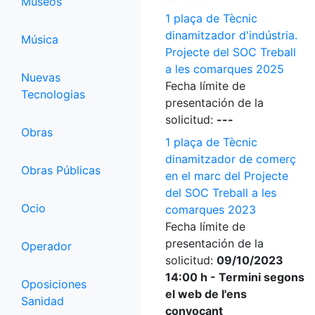
Museos
1 plaça de Tècnic
dinamitzador d'indústria.
Música
Projecte del SOC Treball
a les comarques 2025
Nuevas
Fecha límite de
Tecnologias
presentación de la
solicitud:
---
Obras
1 plaça de Tècnic
dinamitzador de comerç
Obras Públicas
en el marc del Projecte
del SOC Treball a les
Ocio
comarques 2023
Fecha límite de
presentación de la
Operador
solicitud:
09/10/2023
14:00 h - Termini segons
Oposiciones
el web de l'ens
Sanidad
convocant