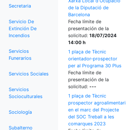
Xarxa Local d'Ocupació
Secretaria
de la Diputació de
Barcelona
Servicio De
Fecha límite de
Extinción De
presentación de la
Incendios
solicitud:
18/07/2024
14:00 h
Servicios
1 plaça de Tècnic
Funerarios
orientador-prospector
per al Programa 30 Plus
Fecha límite de
Servicios Sociales
presentación de la
solicitud:
---
Servicios
1 plaça de Tècnic
Socioculturales
prospector agroalimentari
en el marc del Projecte
Sociología
del SOC Treball a les
comarques 2023
Subalterno