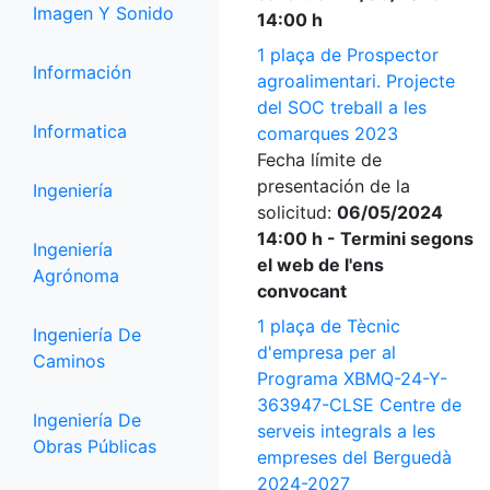
Imagen Y Sonido
14:00 h
1 plaça de Prospector
Información
agroalimentari. Projecte
del SOC treball a les
Informatica
comarques 2023
Fecha límite de
presentación de la
Ingeniería
solicitud:
06/05/2024
14:00 h - Termini segons
Ingeniería
el web de l'ens
Agrónoma
convocant
1 plaça de Tècnic
Ingeniería De
d'empresa per al
Caminos
Programa XBMQ-24-Y-
363947-CLSE Centre de
Ingeniería De
serveis integrals a les
Obras Públicas
empreses del Berguedà
2024-2027