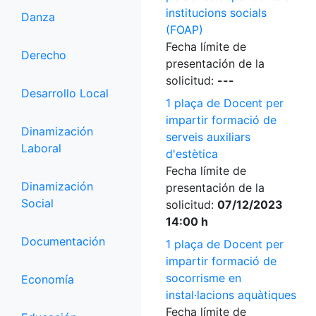
institucions socials
Danza
(FOAP)
Fecha límite de
Derecho
presentación de la
solicitud:
---
Desarrollo Local
1 plaça de Docent per
impartir formació de
Dinamización
serveis auxiliars
Laboral
d'estètica
Fecha límite de
Dinamización
presentación de la
Social
solicitud:
07/12/2023
14:00 h
Documentación
1 plaça de Docent per
impartir formació de
socorrisme en
Economía
instal·lacions aquàtiques
Fecha límite de