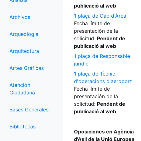
Análisis
publicació al web
1 plaça de Cap d'Àrea
Archivos
Fecha límite de
presentación de la
Arqueología
solicitud:
Pendent de
publicació al web
Arquitectura
1 plaça de Responsable
jurídic
Artes Gráficas
1 plaça de Tècnic
d'operacions d'aeroport
Atención
Fecha límite de
Ciudadana
presentación de la
solicitud:
Pendent de
Bases Generales
publicació al web
Bibliotecas
Oposiciones en Agència
d'Asil de la Unió Europea