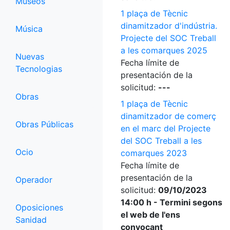
Museos
1 plaça de Tècnic
dinamitzador d'indústria.
Música
Projecte del SOC Treball
a les comarques 2025
Nuevas
Fecha límite de
Tecnologias
presentación de la
solicitud:
---
Obras
1 plaça de Tècnic
dinamitzador de comerç
Obras Públicas
en el marc del Projecte
del SOC Treball a les
Ocio
comarques 2023
Fecha límite de
presentación de la
Operador
solicitud:
09/10/2023
14:00 h - Termini segons
Oposiciones
el web de l'ens
Sanidad
convocant