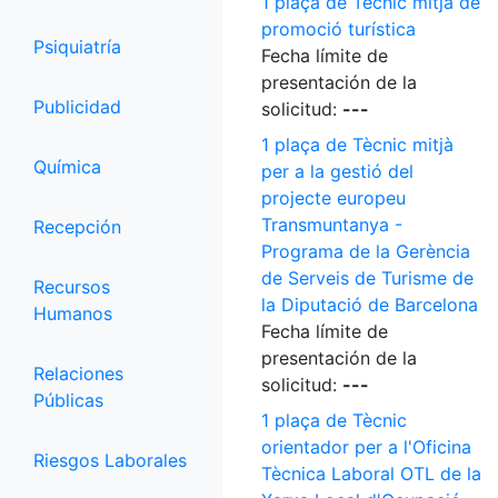
1 plaça de Tècnic mitjà de
promoció turística
Psiquiatría
Fecha límite de
presentación de la
Publicidad
solicitud:
---
1 plaça de Tècnic mitjà
Química
per a la gestió del
projecte europeu
Transmuntanya -
Recepción
Programa de la Gerència
de Serveis de Turisme de
Recursos
la Diputació de Barcelona
Humanos
Fecha límite de
presentación de la
Relaciones
solicitud:
---
Públicas
1 plaça de Tècnic
orientador per a l'Oficina
Riesgos Laborales
Tècnica Laboral OTL de la