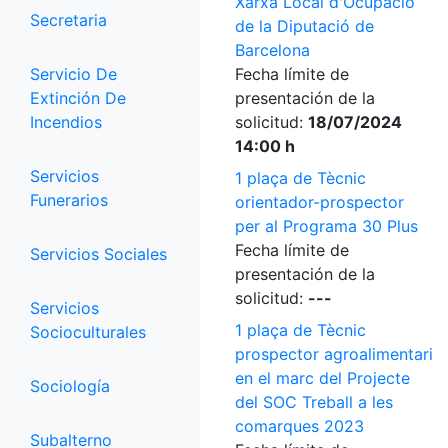
Xarxa Local d'Ocupació
Secretaria
de la Diputació de
Barcelona
Servicio De
Fecha límite de
Extinción De
presentación de la
Incendios
solicitud:
18/07/2024
14:00 h
Servicios
1 plaça de Tècnic
Funerarios
orientador-prospector
per al Programa 30 Plus
Fecha límite de
Servicios Sociales
presentación de la
solicitud:
---
Servicios
1 plaça de Tècnic
Socioculturales
prospector agroalimentari
en el marc del Projecte
Sociología
del SOC Treball a les
comarques 2023
Subalterno