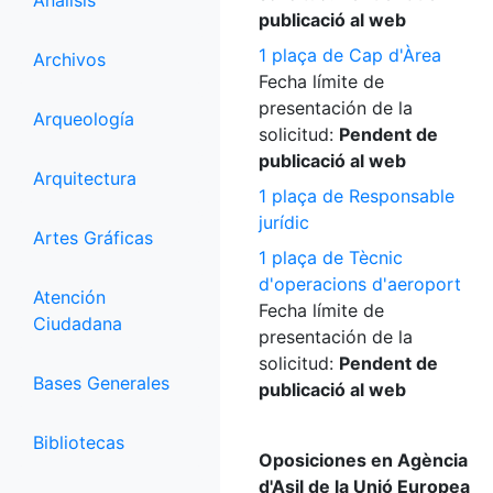
Análisis
publicació al web
1 plaça de Cap d'Àrea
Archivos
Fecha límite de
presentación de la
Arqueología
solicitud:
Pendent de
publicació al web
Arquitectura
1 plaça de Responsable
jurídic
Artes Gráficas
1 plaça de Tècnic
d'operacions d'aeroport
Atención
Fecha límite de
Ciudadana
presentación de la
solicitud:
Pendent de
Bases Generales
publicació al web
Bibliotecas
Oposiciones en Agència
d'Asil de la Unió Europea