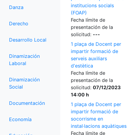
institucions socials
Danza
(FOAP)
Fecha límite de
Derecho
presentación de la
solicitud:
---
Desarrollo Local
1 plaça de Docent per
impartir formació de
Dinamización
serveis auxiliars
Laboral
d'estètica
Fecha límite de
Dinamización
presentación de la
Social
solicitud:
07/12/2023
14:00 h
Documentación
1 plaça de Docent per
impartir formació de
socorrisme en
Economía
instal·lacions aquàtiques
Fecha límite de