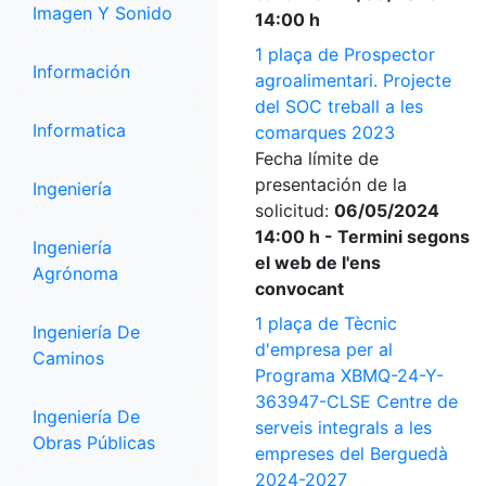
Imagen Y Sonido
14:00 h
1 plaça de Prospector
Información
agroalimentari. Projecte
del SOC treball a les
Informatica
comarques 2023
Fecha límite de
presentación de la
Ingeniería
solicitud:
06/05/2024
14:00 h - Termini segons
Ingeniería
el web de l'ens
Agrónoma
convocant
1 plaça de Tècnic
Ingeniería De
d'empresa per al
Caminos
Programa XBMQ-24-Y-
363947-CLSE Centre de
Ingeniería De
serveis integrals a les
Obras Públicas
empreses del Berguedà
2024-2027