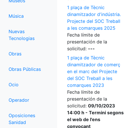
Museos
1 plaça de Tècnic
dinamitzador d'indústria.
Música
Projecte del SOC Treball
a les comarques 2025
Nuevas
Fecha límite de
Tecnologias
presentación de la
solicitud:
---
Obras
1 plaça de Tècnic
dinamitzador de comerç
Obras Públicas
en el marc del Projecte
del SOC Treball a les
Ocio
comarques 2023
Fecha límite de
presentación de la
Operador
solicitud:
09/10/2023
14:00 h - Termini segons
Oposiciones
el web de l'ens
Sanidad
convocant