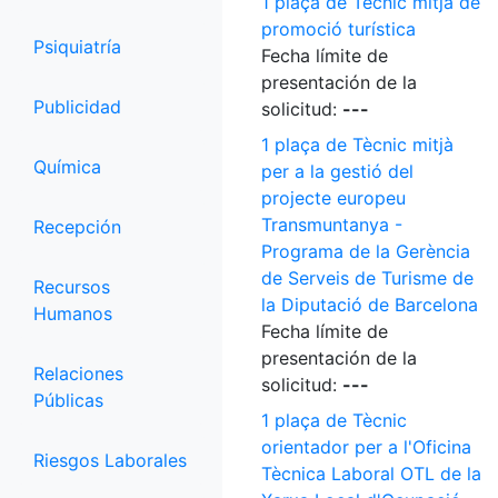
1 plaça de Tècnic mitjà de
promoció turística
Psiquiatría
Fecha límite de
presentación de la
Publicidad
solicitud:
---
1 plaça de Tècnic mitjà
Química
per a la gestió del
projecte europeu
Transmuntanya -
Recepción
Programa de la Gerència
de Serveis de Turisme de
Recursos
la Diputació de Barcelona
Humanos
Fecha límite de
presentación de la
Relaciones
solicitud:
---
Públicas
1 plaça de Tècnic
orientador per a l'Oficina
Riesgos Laborales
Tècnica Laboral OTL de la