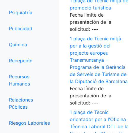
1 plaça de Tècnic mitjà de
promoció turística
Psiquiatría
Fecha límite de
presentación de la
Publicidad
solicitud:
---
1 plaça de Tècnic mitjà
Química
per a la gestió del
projecte europeu
Transmuntanya -
Recepción
Programa de la Gerència
de Serveis de Turisme de
Recursos
la Diputació de Barcelona
Humanos
Fecha límite de
presentación de la
Relaciones
solicitud:
---
Públicas
1 plaça de Tècnic
orientador per a l'Oficina
Riesgos Laborales
Tècnica Laboral OTL de la