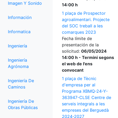
Imagen Y Sonido
14:00 h
1 plaça de Prospector
Información
agroalimentari. Projecte
del SOC treball a les
Informatica
comarques 2023
Fecha límite de
presentación de la
Ingeniería
solicitud:
06/05/2024
14:00 h - Termini segons
Ingeniería
el web de l'ens
Agrónoma
convocant
1 plaça de Tècnic
Ingeniería De
d'empresa per al
Caminos
Programa XBMQ-24-Y-
363947-CLSE Centre de
Ingeniería De
serveis integrals a les
Obras Públicas
empreses del Berguedà
2024-2027