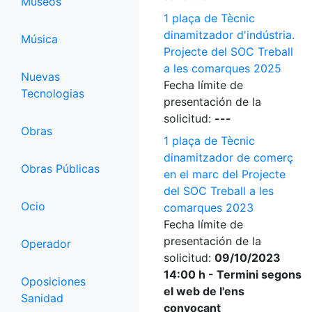
Museos
1 plaça de Tècnic
dinamitzador d'indústria.
Música
Projecte del SOC Treball
a les comarques 2025
Nuevas
Fecha límite de
Tecnologias
presentación de la
solicitud:
---
Obras
1 plaça de Tècnic
dinamitzador de comerç
Obras Públicas
en el marc del Projecte
del SOC Treball a les
Ocio
comarques 2023
Fecha límite de
presentación de la
Operador
solicitud:
09/10/2023
14:00 h - Termini segons
Oposiciones
el web de l'ens
Sanidad
convocant