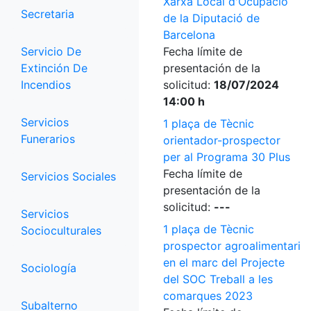
Xarxa Local d'Ocupació
Secretaria
de la Diputació de
Barcelona
Servicio De
Fecha límite de
Extinción De
presentación de la
Incendios
solicitud:
18/07/2024
14:00 h
Servicios
1 plaça de Tècnic
Funerarios
orientador-prospector
per al Programa 30 Plus
Fecha límite de
Servicios Sociales
presentación de la
solicitud:
---
Servicios
1 plaça de Tècnic
Socioculturales
prospector agroalimentari
en el marc del Projecte
Sociología
del SOC Treball a les
comarques 2023
Subalterno