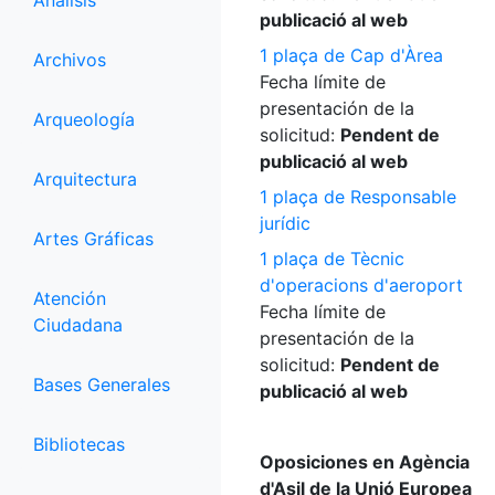
Análisis
publicació al web
1 plaça de Cap d'Àrea
Archivos
Fecha límite de
presentación de la
Arqueología
solicitud:
Pendent de
publicació al web
Arquitectura
1 plaça de Responsable
jurídic
Artes Gráficas
1 plaça de Tècnic
d'operacions d'aeroport
Atención
Fecha límite de
Ciudadana
presentación de la
solicitud:
Pendent de
Bases Generales
publicació al web
Bibliotecas
Oposiciones en Agència
d'Asil de la Unió Europea