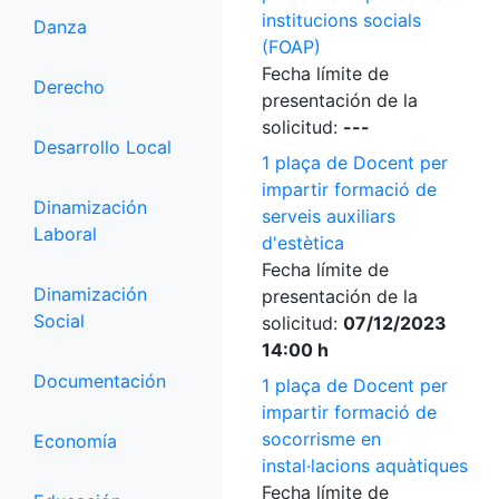
institucions socials
Danza
(FOAP)
Fecha límite de
Derecho
presentación de la
solicitud:
---
Desarrollo Local
1 plaça de Docent per
impartir formació de
Dinamización
serveis auxiliars
Laboral
d'estètica
Fecha límite de
Dinamización
presentación de la
Social
solicitud:
07/12/2023
14:00 h
Documentación
1 plaça de Docent per
impartir formació de
socorrisme en
Economía
instal·lacions aquàtiques
Fecha límite de