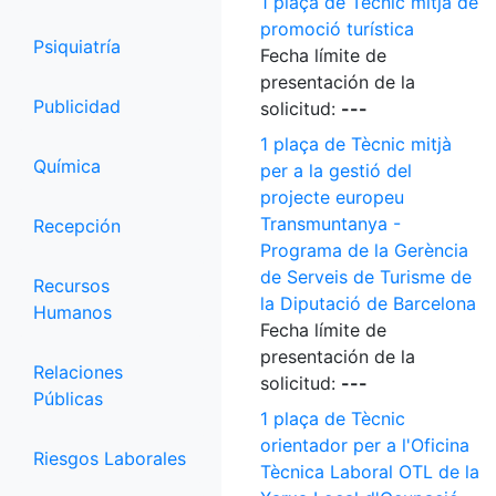
1 plaça de Tècnic mitjà de
promoció turística
Psiquiatría
Fecha límite de
presentación de la
Publicidad
solicitud:
---
1 plaça de Tècnic mitjà
Química
per a la gestió del
projecte europeu
Transmuntanya -
Recepción
Programa de la Gerència
de Serveis de Turisme de
Recursos
la Diputació de Barcelona
Humanos
Fecha límite de
presentación de la
Relaciones
solicitud:
---
Públicas
1 plaça de Tècnic
orientador per a l'Oficina
Riesgos Laborales
Tècnica Laboral OTL de la