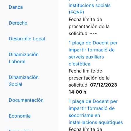
institucions socials
Danza
(FOAP)
Fecha límite de
Derecho
presentación de la
solicitud:
---
Desarrollo Local
1 plaça de Docent per
impartir formació de
Dinamización
serveis auxiliars
Laboral
d'estètica
Fecha límite de
Dinamización
presentación de la
Social
solicitud:
07/12/2023
14:00 h
Documentación
1 plaça de Docent per
impartir formació de
socorrisme en
Economía
instal·lacions aquàtiques
Fecha límite de