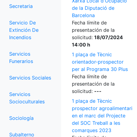
Xarxa Local d'Ocupació
Secretaria
de la Diputació de
Barcelona
Servicio De
Fecha límite de
Extinción De
presentación de la
Incendios
solicitud:
18/07/2024
14:00 h
Servicios
1 plaça de Tècnic
Funerarios
orientador-prospector
per al Programa 30 Plus
Fecha límite de
Servicios Sociales
presentación de la
solicitud:
---
Servicios
1 plaça de Tècnic
Socioculturales
prospector agroalimentari
en el marc del Projecte
Sociología
del SOC Treball a les
comarques 2023
Subalterno