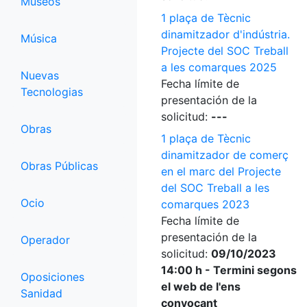
Museos
1 plaça de Tècnic
dinamitzador d'indústria.
Música
Projecte del SOC Treball
a les comarques 2025
Nuevas
Fecha límite de
Tecnologias
presentación de la
solicitud:
---
Obras
1 plaça de Tècnic
dinamitzador de comerç
Obras Públicas
en el marc del Projecte
del SOC Treball a les
Ocio
comarques 2023
Fecha límite de
presentación de la
Operador
solicitud:
09/10/2023
14:00 h - Termini segons
Oposiciones
el web de l'ens
Sanidad
convocant