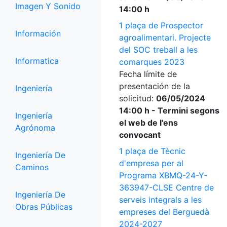
Imagen Y Sonido
14:00 h
1 plaça de Prospector
Información
agroalimentari. Projecte
del SOC treball a les
Informatica
comarques 2023
Fecha límite de
presentación de la
Ingeniería
solicitud:
06/05/2024
14:00 h - Termini segons
Ingeniería
el web de l'ens
Agrónoma
convocant
1 plaça de Tècnic
Ingeniería De
d'empresa per al
Caminos
Programa XBMQ-24-Y-
363947-CLSE Centre de
Ingeniería De
serveis integrals a les
Obras Públicas
empreses del Berguedà
2024-2027