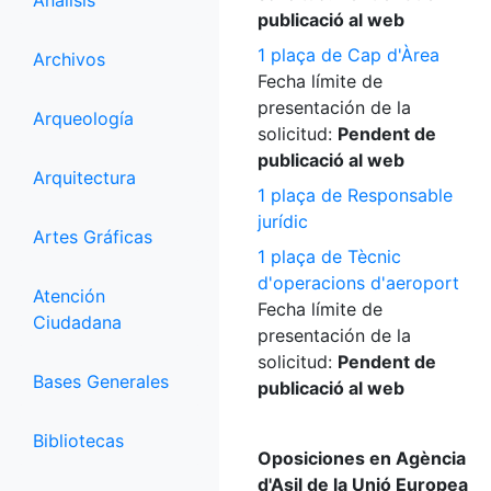
Análisis
publicació al web
1 plaça de Cap d'Àrea
Archivos
Fecha límite de
presentación de la
Arqueología
solicitud:
Pendent de
publicació al web
Arquitectura
1 plaça de Responsable
jurídic
Artes Gráficas
1 plaça de Tècnic
d'operacions d'aeroport
Atención
Fecha límite de
Ciudadana
presentación de la
solicitud:
Pendent de
Bases Generales
publicació al web
Bibliotecas
Oposiciones en Agència
d'Asil de la Unió Europea