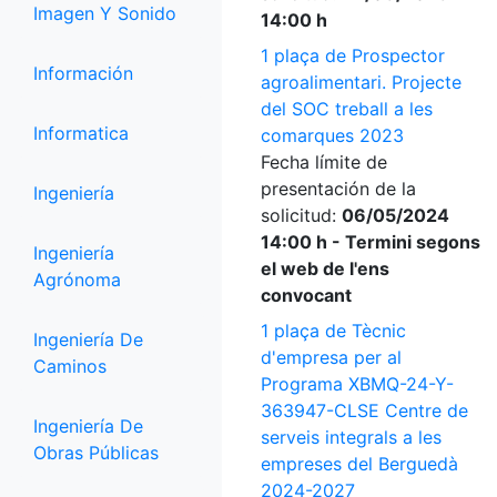
Imagen Y Sonido
14:00 h
1 plaça de Prospector
Información
agroalimentari. Projecte
del SOC treball a les
Informatica
comarques 2023
Fecha límite de
presentación de la
Ingeniería
solicitud:
06/05/2024
14:00 h - Termini segons
Ingeniería
el web de l'ens
Agrónoma
convocant
1 plaça de Tècnic
Ingeniería De
d'empresa per al
Caminos
Programa XBMQ-24-Y-
363947-CLSE Centre de
Ingeniería De
serveis integrals a les
Obras Públicas
empreses del Berguedà
2024-2027