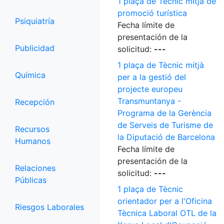
1 plaça de Tècnic mitjà de
promoció turística
Psiquiatría
Fecha límite de
presentación de la
Publicidad
solicitud:
---
1 plaça de Tècnic mitjà
Química
per a la gestió del
projecte europeu
Transmuntanya -
Recepción
Programa de la Gerència
de Serveis de Turisme de
Recursos
la Diputació de Barcelona
Humanos
Fecha límite de
presentación de la
Relaciones
solicitud:
---
Públicas
1 plaça de Tècnic
orientador per a l'Oficina
Riesgos Laborales
Tècnica Laboral OTL de la