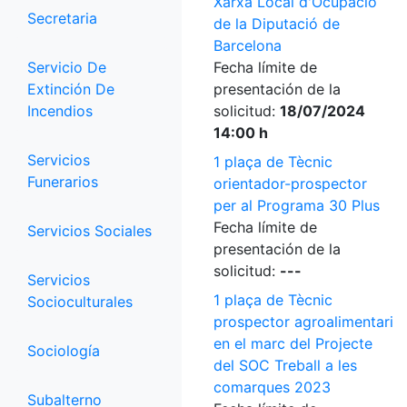
Xarxa Local d'Ocupació
Secretaria
de la Diputació de
Barcelona
Servicio De
Fecha límite de
Extinción De
presentación de la
Incendios
solicitud:
18/07/2024
14:00 h
Servicios
1 plaça de Tècnic
Funerarios
orientador-prospector
per al Programa 30 Plus
Fecha límite de
Servicios Sociales
presentación de la
solicitud:
---
Servicios
1 plaça de Tècnic
Socioculturales
prospector agroalimentari
en el marc del Projecte
Sociología
del SOC Treball a les
comarques 2023
Subalterno