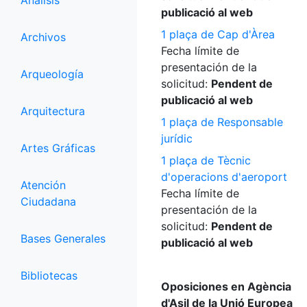
Análisis
publicació al web
1 plaça de Cap d'Àrea
Archivos
Fecha límite de
presentación de la
Arqueología
solicitud:
Pendent de
publicació al web
Arquitectura
1 plaça de Responsable
jurídic
Artes Gráficas
1 plaça de Tècnic
d'operacions d'aeroport
Atención
Fecha límite de
Ciudadana
presentación de la
solicitud:
Pendent de
Bases Generales
publicació al web
Bibliotecas
Oposiciones en Agència
d'Asil de la Unió Europea