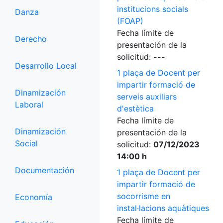
institucions socials
Danza
(FOAP)
Fecha límite de
Derecho
presentación de la
solicitud:
---
Desarrollo Local
1 plaça de Docent per
impartir formació de
Dinamización
serveis auxiliars
Laboral
d'estètica
Fecha límite de
Dinamización
presentación de la
Social
solicitud:
07/12/2023
14:00 h
Documentación
1 plaça de Docent per
impartir formació de
socorrisme en
Economía
instal·lacions aquàtiques
Fecha límite de