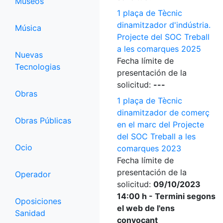
Museos
1 plaça de Tècnic
dinamitzador d'indústria.
Música
Projecte del SOC Treball
a les comarques 2025
Nuevas
Fecha límite de
Tecnologias
presentación de la
solicitud:
---
Obras
1 plaça de Tècnic
dinamitzador de comerç
Obras Públicas
en el marc del Projecte
del SOC Treball a les
Ocio
comarques 2023
Fecha límite de
presentación de la
Operador
solicitud:
09/10/2023
14:00 h - Termini segons
Oposiciones
el web de l'ens
Sanidad
convocant